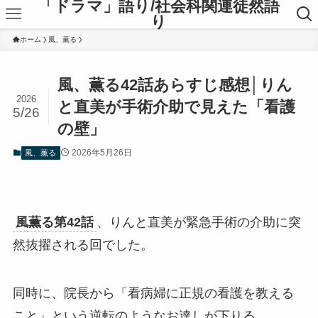
「ドラマ」語り/社会科関連徒然語
り
ホーム
風、薫る
風、薫る42話あらすじ感想│りん
2026
と直美が手術介助で見えた「看護
5/26
の壁」
2026年5月26日
風、薫る
風薫る第42話
、りんと直美が緊急手術の介助に突
然抜擢される回でした。
同時に、院長から「看病婦に正規の看護を教える
こと」という逆転のようなお達しが下りる。