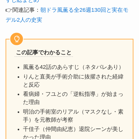
👉関連記事：
朝ドラ風薫る全26週130回と実在モ
デル2人の史実
この記事でわかること
風薫る42話のあらすじ（ネタバレあり）
りんと直美が手術介助に抜擢された経緯
と反応
看病婦・フユとの「逆転指導」が始まっ
た理由
明治の手術室のリアル（マスクなし・素
手）を元教師が考察
千佳子（仲間由紀恵）退院シーンが美し
かった理由