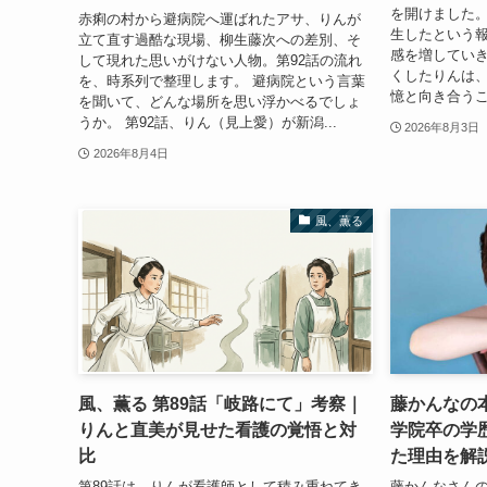
を開けました。
赤痢の村から避病院へ運ばれたアサ、りんが
生したという
立て直す過酷な現場、柳生藤次への差別、そ
感を増してい
して現れた思いがけない人物。第92話の流れ
くしたりんは
を、時系列で整理します。 避病院という言葉
憶と向き合うこ
を聞いて、どんな場所を思い浮かべるでしょ
うか。 第92話、りん（見上愛）が新潟...
2026年8月3日
2026年8月4日
風、薫る
風、薫る 第89話「岐路にて」考察｜
藤かんなの
りんと直美が見せた看護の覚悟と対
学院卒の学
比
た理由を解
第89話は、りんが看護師として積み重ねてき
藤かんなさん