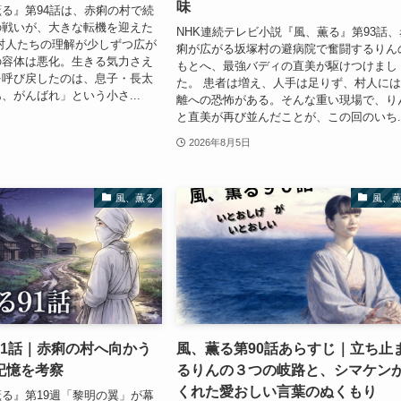
味
る』第94話は、赤痢の村で続
の戦いが、大きな転機を迎えた
NHK連続テレビ小説『風、薫る』第93話、
村人たちの理解が少しずつ広が
痢が広がる坂塚村の避病院で奮闘するりん
の容体は悪化。生きる気力さえ
もとへ、最強バディの直美が駆けつけまし
を呼び戻したのは、息子・長太
た。 患者は増え、人手は足りず、村人に
、がんばれ」という小さ...
離への恐怖がある。そんな重い現場で、り
と直美が再び並んだことが、この回のいち..
2026年8月5日
風、薫る
風、
91話｜赤痢の村へ向かう
風、薫る第90話あらすじ｜立ち止
記憶を考察
るりんの３つの岐路と、シマケン
くれた愛おしい言葉のぬくもり
る』第19週「黎明の翼」が幕