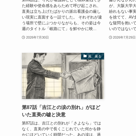
た経験や使命感をあらためて呼び起こされ、
が、大阪大学
直美は立ち上げたばかりの派出看護会の厳し
紛れもない事実
い現実に直面する一話でした。 それぞれが違
を捨てて、AV
う場所で壁にぶつかりながらも、その姿は今
な疑問を抱い
週のタイトル「岐路にて」を鮮やかに映...
いのではないで
2026年7月30日
2026年7月29日
風、薫る
第87話「吉江との涙の別れ」がほど
いた直美の嘘と決意
第87話は、吉江との別れが「さよなら」では
なく、直美の中で長くこじれていた何かを静
かにほどいていく時間だった。あの涙は、過