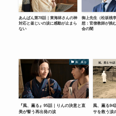
術協力：
あんぱん第78話｜東海林さんの神
御上先生（松坂桃李
プ発言が
対応と釜じいの涙に感動が止まら
想：官僚教師が挑
ない
会の闇
風、薫る
『風、薫る』95話｜りんの決意と直
風、薫る9
美が誓う再出発の涙
サを救う涙