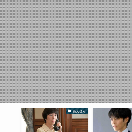
歴史雑感
あんぱん