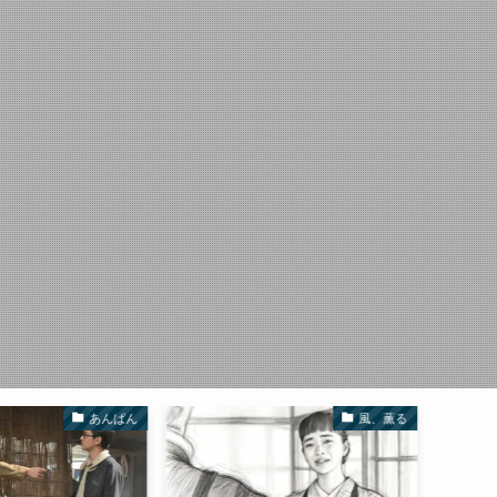
あんぱん
風、薫る