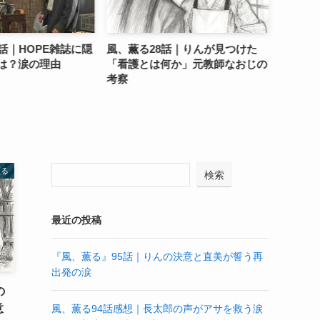
話｜HOPE雑誌に隠
風、薫る28話｜りんが見つけた
べらぼ
は？涙の理由
「看護とは何か」元教師なおじの
情』」
考察
の物語
薫る
検索
最近の投稿
『風、薫る』95話｜りんの決意と直美が誓う再
出発の涙
の
意
風、薫る94話感想｜長太郎の声がアサを救う涙