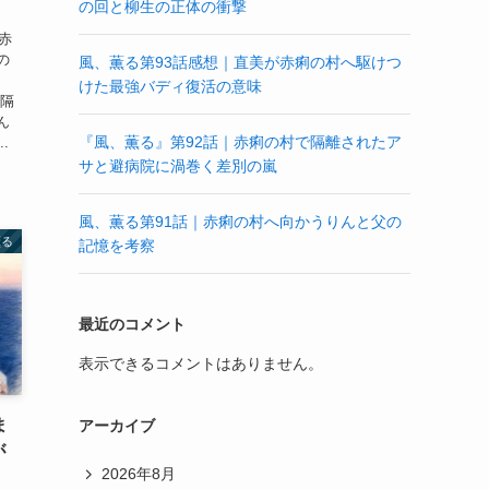
の回と柳生の正体の衝撃
赤
の
風、薫る第93話感想｜直美が赤痢の村へ駆けつ
けた最強バディ復活の意味
は隔
ん
『風、薫る』第92話｜赤痢の村で隔離されたア
.
サと避病院に渦巻く差別の嵐
風、薫る第91話｜赤痢の村へ向かうりんと父の
薫る
記憶を考察
最近のコメント
表示できるコメントはありません。
ま
アーカイブ
が
2026年8月