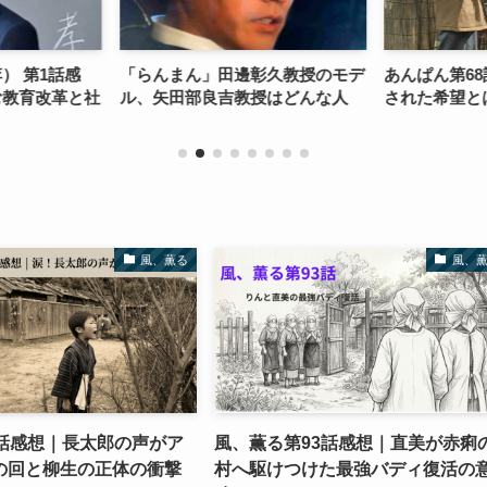
） 第1話感
「らんまん」田邊彰久教授のモデ
あんぱん第68
む教育改革と社
ル、矢田部良吉教授はどんな人
された希望と
風、薫る
風、
4話感想｜長太郎の声がア
風、薫る第93話感想｜直美が赤痢
の回と柳生の正体の衝撃
村へ駆けつけた最強バディ復活の