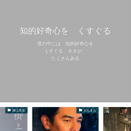
知的好奇心を くすぐる
世の中には 知的好奇心を
くすぐる ネタが
たくさんある
御上先生
らんまん