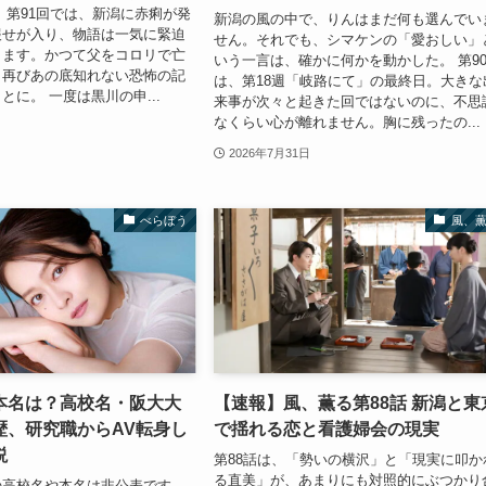
 第91回では、新潟に赤痢が発
新潟の風の中で、りんはまだ何も選んでい
報せが入り、物語は一気に緊迫
せん。それでも、シマケンの「愛おしい」
きます。かつて父をコロリで亡
いう一言は、確かに何かを動かした。 第9
、再びあの底知れない恐怖の記
は、第18週「岐路にて」の最終日。大きな
とに。 一度は黒川の申...
来事が次々と起きた回ではないのに、不思
なくらい心が離れません。胸に残ったの...
2026年7月31日
べらぼう
風、
本名は？高校名・阪大大
【速報】風、薫る第88話 新潟と東
歴、研究職からAV転身し
で揺れる恋と看護婦会の現実
説
第88話は、「勢いの横沢」と「現実に叩か
る直美」が、あまりにも対照的にぶつかり
の高校名や本名は非公表です