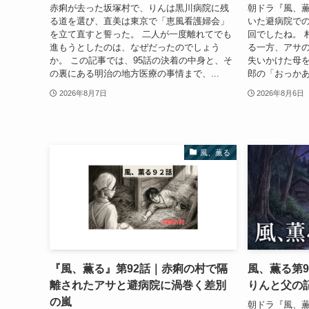
赤痢が去った坂塚村で、りんは黒川病院に残
朝ドラ『風、薫
る道を選び、直美は東京で「恵風看護婦会」
いた避病院で
を立て直すと誓った。 二人が一度離れてでも
回でしたね。 
進もうとしたのは、なぜだったのでしょう
る一方、アサ
か。 この記事では、95話の決着の中身と、そ
失いかけた母
の裏にある明治の地方医療の事情まで、...
郎の「おっかあ
2026年8月7日
2026年8月6日
風、薫る
『風、薫る』第92話｜赤痢の村で隔
風、薫る第
離されたアサと避病院に渦巻く差別
りんと父の
の嵐
朝ドラ『風、薫