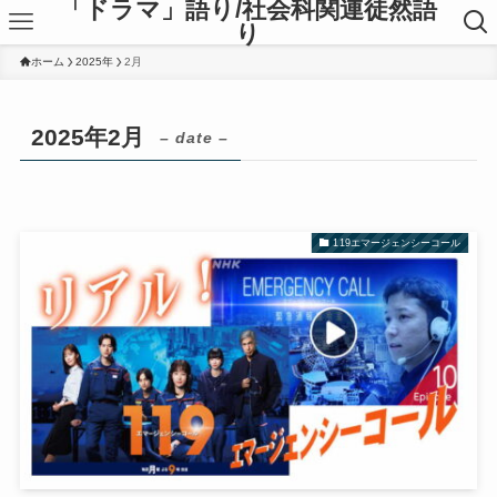
「ドラマ」語り/社会科関連徒然語
り
ホーム
2025年
2月
2025年2月
– date –
119エマージェンシーコール