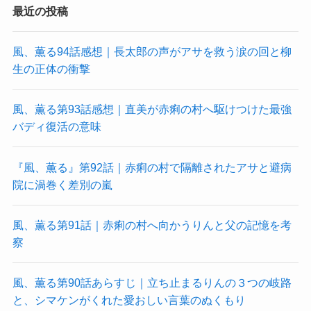
最近の投稿
風、薫る94話感想｜長太郎の声がアサを救う涙の回と柳
生の正体の衝撃
風、薫る第93話感想｜直美が赤痢の村へ駆けつけた最強
バディ復活の意味
『風、薫る』第92話｜赤痢の村で隔離されたアサと避病
院に渦巻く差別の嵐
風、薫る第91話｜赤痢の村へ向かうりんと父の記憶を考
察
風、薫る第90話あらすじ｜立ち止まるりんの３つの岐路
と、シマケンがくれた愛おしい言葉のぬくもり