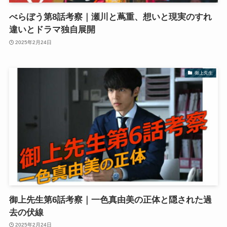
べらぼう第8話考察｜瀬川と蔦重、想いと現実のすれ
違いとドラマ独自展開
2025年2月24日
御上先生
御上先生第6話考察｜一色真由美の正体と隠された過
去の伏線
2025年2月24日