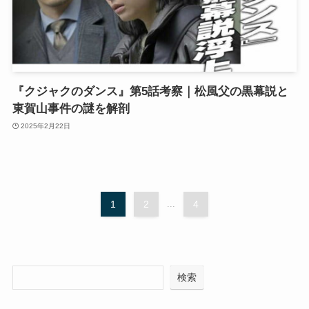
『クジャクのダンス』第5話考察｜松風父の黒幕説と
東賀山事件の謎を解剖
2025年2月22日
1
2
...
4
検索