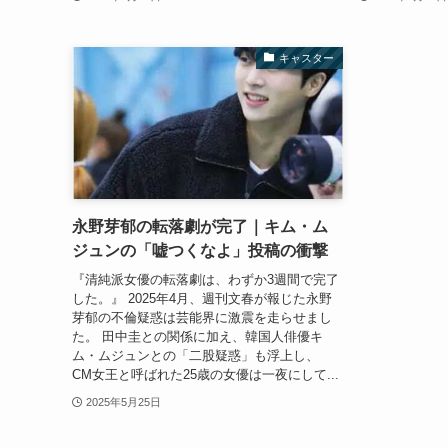
キャスター
永野芽郁の転落劇が完了｜キム・ム
ジュンの「嘘つくなよ」投稿の衝撃
『清純派女優の転落劇は、わずか3週間で完了
した。』 2025年4月、週刊文春が報じた永野
芽郁の不倫疑惑は芸能界に激震を走らせまし
た。 田中圭との関係に加え、韓国人俳優キ
ム・ムジュンとの「二股疑惑」も浮上し、
CM女王と呼ばれた25歳の女優は一夜にして...
2025年5月25日