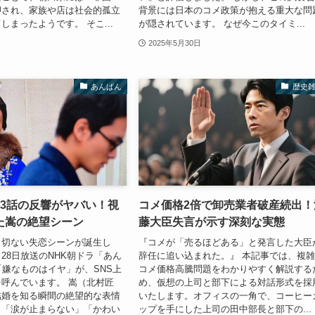
押され、家族や店は社会的孤立
背景には日本のコメ政策が抱える重大な問
しまったようです。 そこ...
が隠されています。 なぜ今このタイミ...
2025年5月30日
あんぱん
歴史
43話の反響がヤバい！視
コメ価格2倍で卸売業者破産続出！
た嵩の絶望シーン
藤大臣失言が示す深刻な実態
も切ない失恋シーンが誕生し
『コメが「売るほどある」と発言した大臣
5月28日放送のNHK朝ドラ「あん
辞任に追い込まれた。』 本記事では、複
「嫌なものはイヤ」が、SNS上
コメ価格高騰問題をわかりやすく解説する
呼んでいます。 嵩（北村匠
め、仮想の上司と部下による対話形式を採
結婚を知る瞬間の絶望的な表情
いたします。オフィスの一角で、コーヒー
ら「涙が止まらない」「かわい
ップを手にした上司の田中部長と部下の...