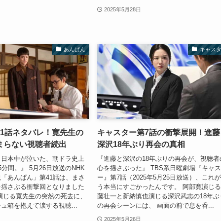
2025年5月28日
あんぱん
キャス
41話ネタバレ！寛先生の
キャスター第7話の衝撃展開！進藤
まらない視聴者続出
深沢18年ぶり再会の真相
ら日本中が泣いた、朝ドラ史上
『進藤と深沢の18年ぶりの再会が、視聴者
分間。』 5月26日放送のNHK
心を揺さぶった』 TBS系日曜劇場『キャ
「あんぱん」第41話は、まさ
ー』第7話（2025年5月25日放送）、これ
を揺さぶる衝撃回となりました
う本当にすごかったんです。 阿部寛演じ
演じる寛先生の突然の死去に、
藤壮一と新納慎也演じる深沢武志の18年ぶ
ュ箱を抱えて涙する視聴...
の再会シーンには、 画面の前で息を呑...
2025年5月26日