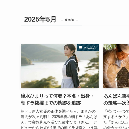
2025年5月
– date –
あんぱん
瞳水ひまりって何者？本名・出身・
あんぱん第
朝ドラ抜擢までの軌跡を追跡
の策略―次
朝ドラ新人女優の正体を調べたら、まさかの
「乾パン一つ
過去が次々判明！ 2025年春の朝ドラ「あんぱ
変するのか？」
ん」で突然脚光を浴びた瞳水ひまりさん。 デ
た「あんぱん」
ビューからわずか1年での朝ドラ抜擢という異
の命令を拒ん