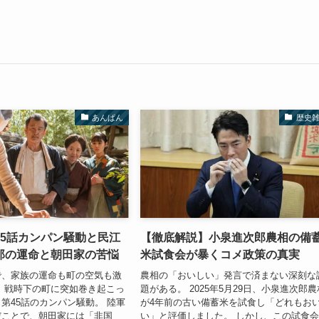
あんぱん
歴史
45話カンパン騒動と民江
【徹底解説】小泉進次郎農相の備
郎の運命と朝田家の苦悩
米試食会が暴くコメ政策の真実
で、家族の運命も町の空気も激
農相の「おいしい」発言で済まない深刻な
 戦時下の町に突如巻き起こっ
題がある。 2025年5月29日、小泉進次郎農
第45話のカンパン騒動。 陸軍
が4年前の古い備蓄米を試食し「どれもお
だことで、朝田家には「非国
い」と評価しました。 しかし、この試食