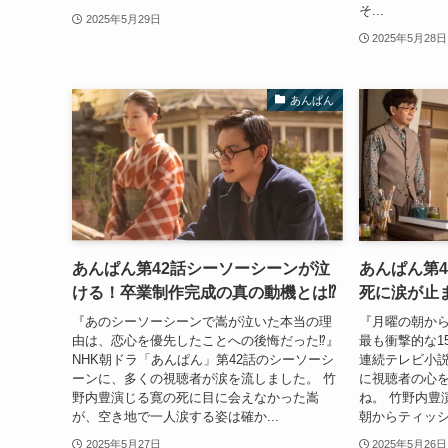
そ...
2025年5月29日
2025年5月28日
あんぱん
あんぱん第42話シーソーシーンが泣
あんぱん第
ける！卒業制作完成の真の動機とは⁉
死に涙が止
『あのシーソーシーンで嵩が泣いた本当の理
『月曜の朝か
由は、恋心を優先したことへの後悔だった⁉』
最も衝撃的な15
NHK朝ドラ「あんぱん」第42話のシーソーシ
連続テレビ小説
ーンに、多くの視聴者が涙を流しました。 竹
に視聴者の心
野内豊演じる寛の死に目に会えなかった嵩
ね。 竹野内豊
が、空き地で一人涙する姿は確か...
朝からティッシ
2025年5月27日
2025年5月26日