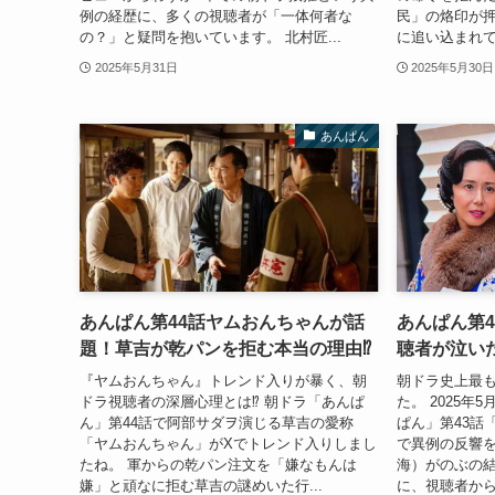
例の経歴に、多くの視聴者が「一体何者な
民」の烙印が
の？」と疑問を抱いています。 北村匠...
に追い込まれて
2025年5月31日
2025年5月30日
あんぱん
あんぱん第44話ヤムおんちゃんが話
あんぱん第
題！草吉が乾パンを拒む本当の理由⁉
聴者が泣い
『ヤムおんちゃん』トレンド入りが暴く、朝
朝ドラ史上最
ドラ視聴者の深層心理とは⁉ 朝ドラ「あんぱ
た。 2025年
ん」第44話で阿部サダヲ演じる草吉の愛称
ぱん」第43話
「ヤムおんちゃん」がXでトレンド入りしまし
で異例の反響を
たね。 軍からの乾パン注文を「嫌なもんは
海）がのぶの
嫌」と頑なに拒む草吉の謎めいた行...
に、視聴者か