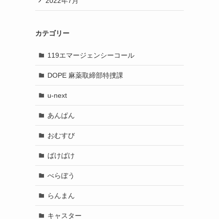
2022年7月
カテゴリー
119エマージェンシーコール
DOPE 麻薬取締部特捜課
u-next
あんぱん
おむすび
ばけばけ
べらぼう
らんまん
キャスター