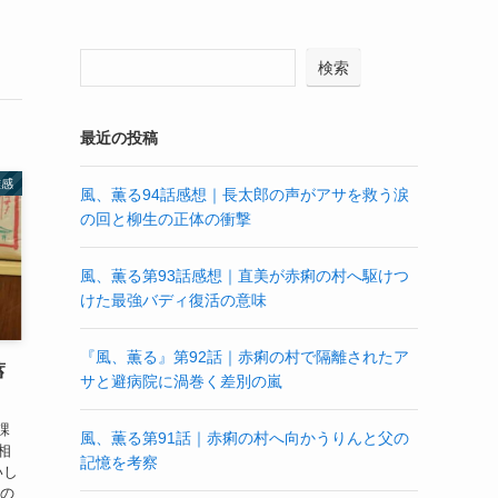
検索
最近の投稿
雑感
風、薫る94話感想｜長太郎の声がアサを救う涙
の回と柳生の正体の衝撃
風、薫る第93話感想｜直美が赤痢の村へ駆けつ
けた最強バディ復活の意味
『風、薫る』第92話｜赤痢の村で隔離されたア
蓄
サと避病院に渦巻く差別の嵐
課
風、薫る第91話｜赤痢の村へ向かうりんと父の
相
記憶を考察
いし
会の