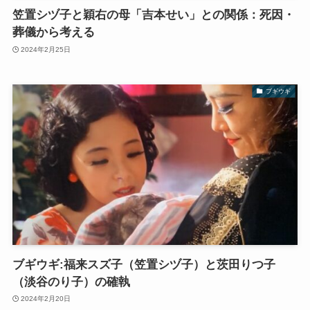
笠置シヅ子と穎右の母「吉本せい」との関係：死因・
葬儀から考える
2024年2月25日
ブギウギ
ブギウギ:福来スズ子（笠置シヅ子）と茨田りつ子
（淡谷のり子）の確執
2024年2月20日