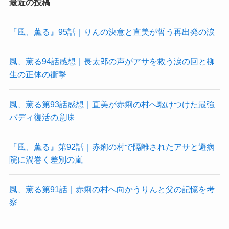
最近の投稿
『風、薫る』95話｜りんの決意と直美が誓う再出発の涙
風、薫る94話感想｜長太郎の声がアサを救う涙の回と柳
生の正体の衝撃
風、薫る第93話感想｜直美が赤痢の村へ駆けつけた最強
バディ復活の意味
『風、薫る』第92話｜赤痢の村で隔離されたアサと避病
院に渦巻く差別の嵐
風、薫る第91話｜赤痢の村へ向かうりんと父の記憶を考
察