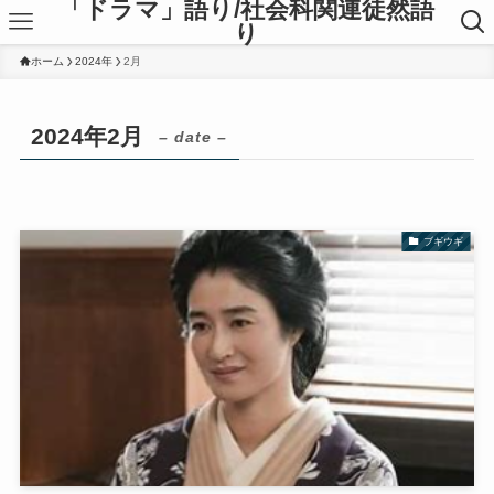
「ドラマ」語り/社会科関連徒然語
り
ホーム
2024年
2月
2024年2月
– date –
ブギウギ