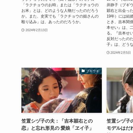
「ラクチョウのお時」または「ラクチョウの
井静子（ブギ
お米」とは、どのような人物だったのだろう
穎右と出会った
か。また、史実でも「ラクチョウの姐さんの
19年）には結
殴り込み」は、あったのだろうか。
とき、吉本関
本せい』は、
2024年2月13日
る。『吉本せ
反対だったの
子』は、どう
2024年2月5日
ブギウギ
笠置シヅ子の夫：「吉本穎右との
笠置シヅ子
恋」と忘れ形見の 愛娘「ヱイ子」
モデルはだ