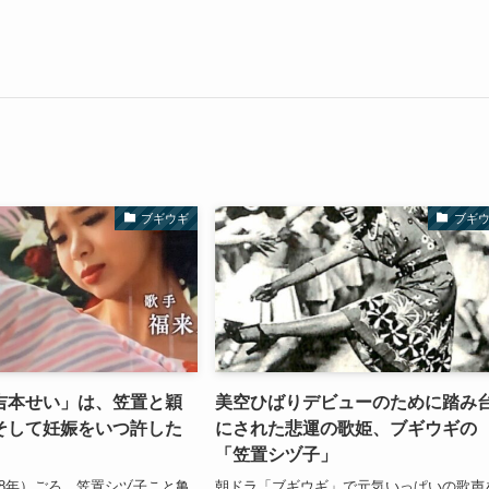
ブギウギ
ブギ
吉本せい」は、笠置と穎
美空ひばりデビューのために踏み
そして妊娠をいつ許した
にされた悲運の歌姫、ブギウギの
「笠置シヅ子」
和18年）ごろ、笠置シヅ子こと亀
朝ドラ「ブギウギ」で元気いっぱいの歌声