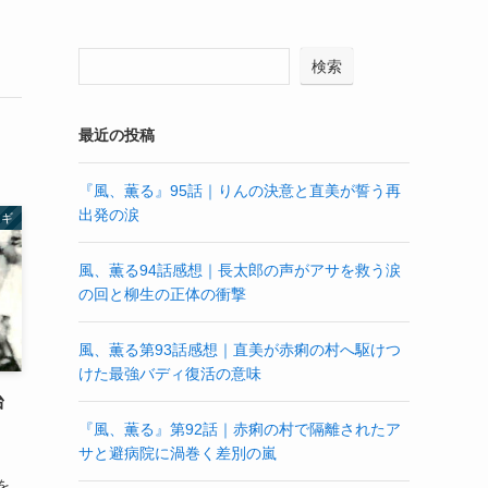
検索
最近の投稿
『風、薫る』95話｜りんの決意と直美が誓う再
出発の涙
ウギ
風、薫る94話感想｜長太郎の声がアサを救う涙
の回と柳生の正体の衝撃
風、薫る第93話感想｜直美が赤痢の村へ駆けつ
けた最強バディ復活の意味
台
『風、薫る』第92話｜赤痢の村で隔離されたア
サと避病院に渦巻く差別の嵐
を