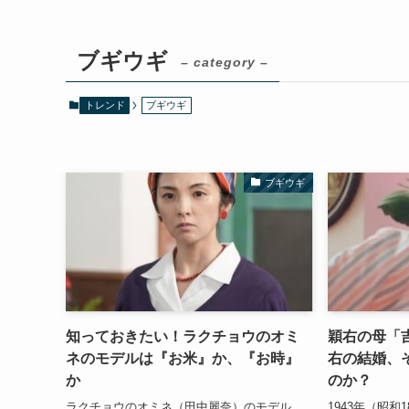
ブギウギ
– category –
トレンド
ブギウギ
ブギウギ
知っておきたい！ラクチョウのオミ
穎右の母「
ネのモデルは『お米』か、『お時』
右の結婚、
か
のか？
ラクチョウのオミネ（田中麗奈）のモデル
1943年（昭