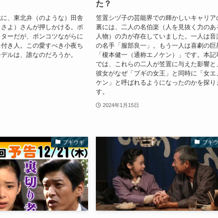
た？
元に、東北弁（のような）田舎
笠置シヅ子の芸能界での輝かしいキャリア
（さよ）さんが押しかける。ポ
裏には、二人の名伯楽（人を見抜く力のあ
クターだが、ポンコツながらに
人物）の力が存在していました。一人は音
る付き人。この愛すべき小夜ち
の名手「服部良一」。もう一人は喜劇の巨
モデルは、誰なのだろうか。
「榎本健一（通称エノケン）」です。本記
では、これらの二人が笠置に与えた影響と
彼女がなぜ「ブギの女王」と同時に「女エ
ケン」と呼ばれるようになったのかを探り
す。
2024年1月15日
ブギウギ
ブギ