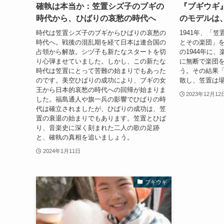
確執は本当か：笠置シズ子のブギの
『ブギウギ
時代から、ひばりの哀愁の時代へ
のモデルは
時代は笠置シズ子のブギからひばりの哀愁の
1941年、「
時代へ。戦後の混乱期を経て日本は連合国の
とその楽団」を
占領から解放。シヅ子も新たなスタートを切
の1944年に
り心弾ませていました。しかし、この新たな
に無断で楽団
時代は笠置にとって苦難の始まりでもあった
う。その結果
のです。美空ひばりの成功により、ブギの女
散し、笠置は場
王から日本的哀愁の時代への回帰が始まりま
2023年12月12
した。福島通人や旗一兵の影響でひばりの時
代は確立されましたが、ひばりの成功は、笠
置の衰退の始まりでもあります。笠置とひば
り、音楽史に深く刻まれた二人の歌の足跡
と、確執の真相を追いましょう。
2024年1月11日
ブギウギ