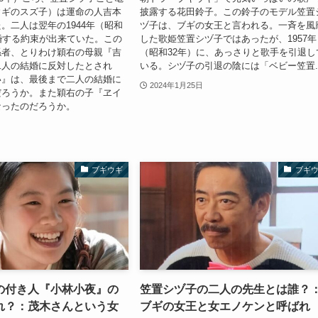
ウギのスズ子）は運命の人吉本
披露する花田鈴子。この鈴子のモデル笠置
。二人は翌年の1944年（昭和
ヅ子は、ブギの女王と言われる。一斉を風
婚する約束が出来ていた。この
した歌姫笠置シヅ子ではあったが、1957年
係者、とりわけ穎右の母親『吉
（昭和32年）に、あっさりと歌手を引退し
二人の結婚に反対したとされ
いる。シヅ子の引退の陰には「ベビー笠置..
い』は、最後まで二人の結婚に
2024年1月25日
だろうか。また穎右の子『ヱイ
なったのだろうか。
ブギウギ
ブギ
の付き人『小林小夜』の
笠置シヅ子の二人の先生とは誰？
れ？：茂木さんという女
ブギの女王と女エノケンと呼ばれ