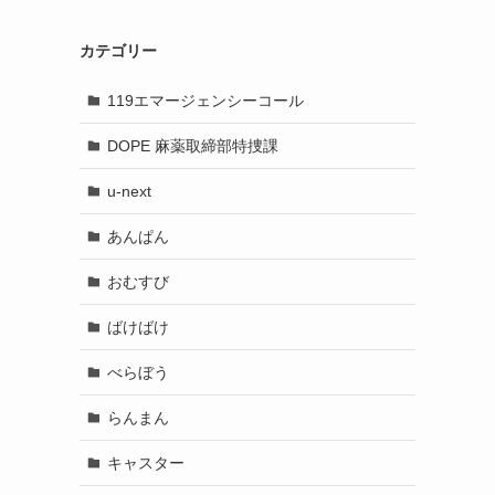
カテゴリー
119エマージェンシーコール
DOPE 麻薬取締部特捜課
u-next
あんぱん
おむすび
ばけばけ
べらぼう
らんまん
キャスター