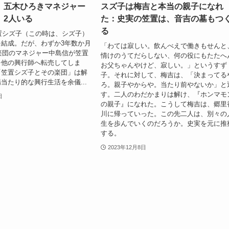
』五木ひろきマネジャー
スズ子は梅吉と本当の親子になれ
、2人いる
た：史実の笠置は、音吉の墓もつ
る
笠置シズ子（この時は、シズ子）
結成。だが、わずか3年数か月
「わては寂しい。飲んべえで働きもせんと
、楽団のマネジャー中島信が笠置
情けのうてだらしない、何の役にもたたへ
を他の興行師へ転売してしま
お父ちゃんやけど、寂しい。」というすず
「笠置シズ子とその楽団」は解
子。それに対して、梅吉は、「決まってる
当たり的な興行生活を余儀...
ろ。親子やからや。当たり前やないか」と
す。二人のわだかまりは解け、『ホンマモ
日
の親子』になれた。こうして梅吉は、郷里
川に帰っていった。この先二人は、別々の
生を歩んでいくのだろうか。史実を元に推
する。
2023年12月8日