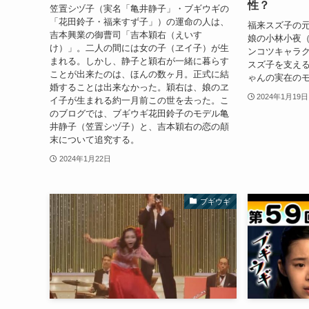
性？
笠置シヅ子（実名「亀井静子」・ブギウギの
「花田鈴子・福来すず子」）の運命の人は、
福来スズ子の
吉本興業の御曹司「吉本穎右（えいす
娘の小林小夜
け）」。二人の間には女の子（ヱイ子）が生
ンコツキャラ
まれる。しかし、静子と穎右が一緒に暮らす
スズ子を支え
ことが出来たのは、ほんの数ヶ月。正式に結
ゃんの実在の
婚することは出来なかった。穎右は、娘のヱ
2024年1月19日
イ子が生まれる約一月前この世を去った。こ
のブログでは、ブギウギ花田鈴子のモデル亀
井静子（笠置シヅ子）と、吉本穎右の恋の顛
末について追究する。
2024年1月22日
ブギウギ