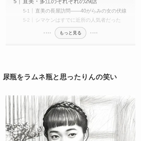
直美・多江のそれぞれの29話
直美の長屋訪問——40がらみの女の伏線
シマケンはすでに近所の人気者だった
もっと見る
尿瓶をラムネ瓶と思ったりんの笑い