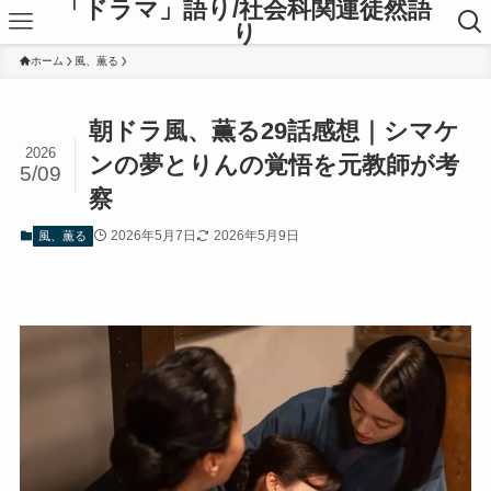
「ドラマ」語り/社会科関連徒然語
り
ホーム
風、薫る
朝ドラ風、薫る29話感想｜シマケ
2026
ンの夢とりんの覚悟を元教師が考
5/09
察
2026年5月7日
2026年5月9日
風、薫る