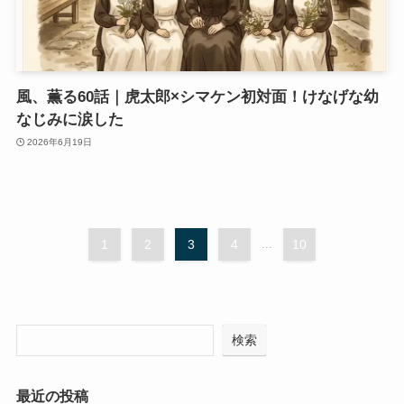
風、薫る60話｜虎太郎×シマケン初対面！けなげな幼
なじみに涙した
2026年6月19日
1
2
3
4
...
10
検索
最近の投稿