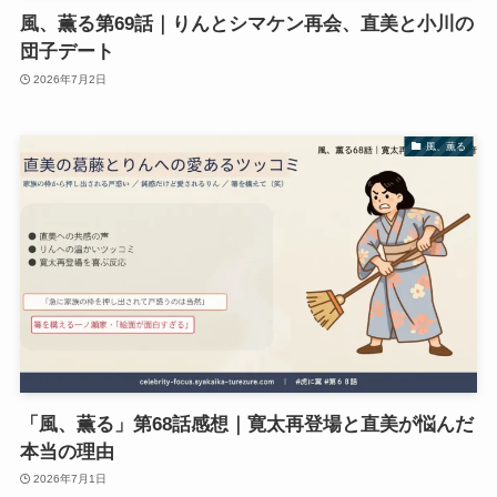
風、薫る第69話｜りんとシマケン再会、直美と小川の
団子デート
2026年7月2日
風、薫る
「風、薫る」第68話感想｜寛太再登場と直美が悩んだ
本当の理由
2026年7月1日