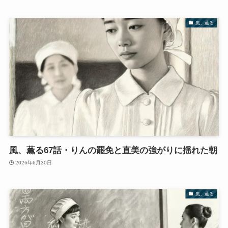
風、薫る
風、薫る67話・りんの罷免と直美の強がりに揺れた朝
2026年6月30日
風、薫る