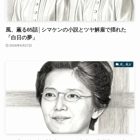
風、薫る65話│シマケンの小説とツヤ解雇で揺れた
「白日の夢」
2026年6月27日
風、薫る