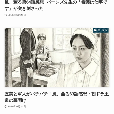
風、薫る第64話感想│バーンズ先生の「看護は仕事で
す」が突き刺さった
2026年6月26日
風、薫る
直美と軍人がバチバチ！風、薫る63話感想・朝ドラ王
道の幕開け
2026年6月24日