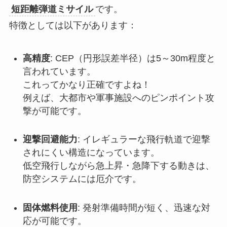
短距離弾道ミサイル
です。
特徴としては以下があります：
高精度
: CEP（円形誤差半径）は5～30m程度と
言われています。
これってかなり正確ですよね！
例えば、大都市や軍事施設へのピンポイント攻
撃が可能です。
◇
迎撃回避能力
: イレギュラーな飛行軌道で迎撃
されにくい構造になっています。
低空飛行しながら急上昇・急降下する動きは、
防空システムには厄介です。
◇
固体燃料使用
: 発射準備時間が短く、迅速な対
応が可能です。