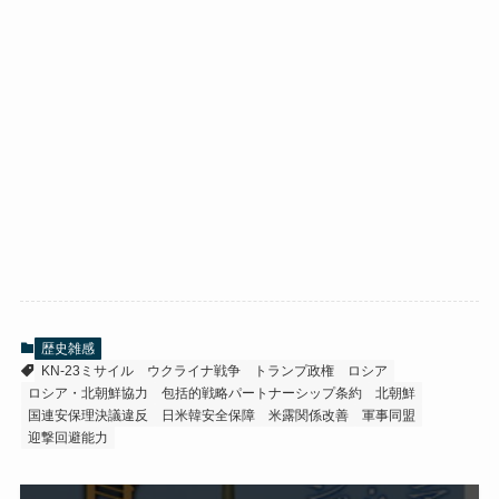
歴史雑感
KN-23ミサイル
ウクライナ戦争
トランプ政権
ロシア
ロシア・北朝鮮協力
包括的戦略パートナーシップ条約
北朝鮮
国連安保理決議違反
日米韓安全保障
米露関係改善
軍事同盟
迎撃回避能力