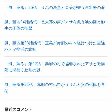
『風、薫る』95話｜りんの決意と直美が誓う再出発の涙
風、薫る94話感想｜長太郎の声がアサを救う涙の回と柳
生の正体の衝撃
風、薫る第93話感想｜直美が赤痢の村へ駆けつけた最強
バディ復活の意味
『風、薫る』第92話｜赤痢の村で隔離されたアサと避病
院に渦巻く差別の嵐
風、薫る第91話｜赤痢の村へ向かうりんと父の記憶を考
察
最近のコメント