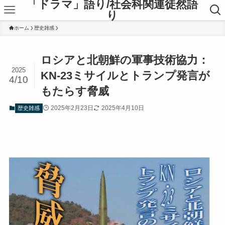
「ドラマ」語り/社会科関連徒然語
り
ホーム
歴史雑感
ロシアと北朝鮮の軍事技術協力：
2025
KN-23ミサイルとトランプ発言が
4/10
もたらす脅威
2025年2月23日
2025年4月10日
歴史雑感