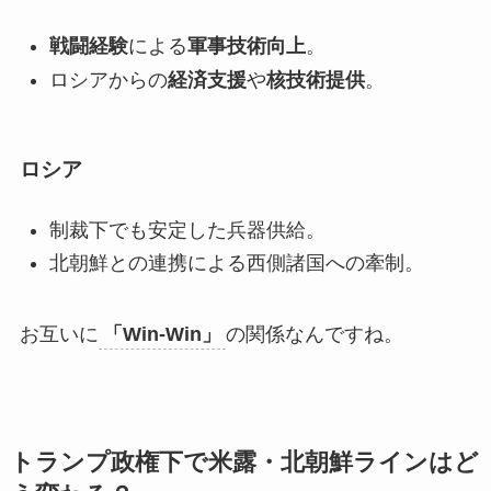
戦闘経験
による
軍事技術向上
。
ロシアからの
経済支援
や
核技術提供
。
ロシア
制裁下でも安定した兵器供給。
北朝鮮との連携による西側諸国への牽制。
お互いに
「Win-Win」
の関係なんですね。
トランプ政権下で米露・北朝鮮ラインはど