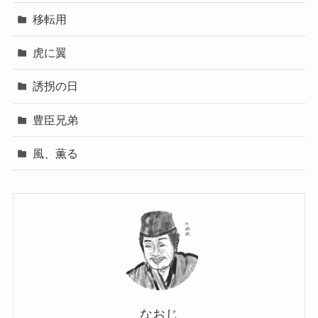
移転用
虎に翼
誘拐の日
豊臣兄弟
風、薫る
なおじ