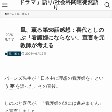
「ドラマ」語り/社会科関連徒然語
り
ホーム
風、薫る
風、薫る第58話感想：喜代としの
2026
ぶ「看護婦にならない」宣言を元
6/17
教師が考える
2026年6月17日
風、薫る
バーンズ先生が「日本中に理想の看護婦を」とい
う
夢
を語った、その直後。
しのぶと喜代が、「看護婦の道には進みません」
と宣言しました。