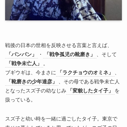
戦後の日本の世相を反映させる言葉と言えば、
「パンパン」
・
「戦争孤児の靴磨き」
、そして
「戦争未亡人」
。
ブギウギは、今まさに
「ラクチョウのオミネ」
、
「靴磨きの少年達彦」
、その母である戦争未亡人
となったスズ子の幼なじみ
「変貌したタイ子」
を
扱っている。
スズ子と幼い時を一緒に過ごしたタイ子。東京で