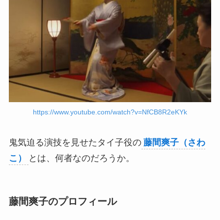
https://www.youtube.com/watch?v=NfCB8R2eKYk
鬼気迫る演技を見せたタイ子役の
藤間爽子（さわ
こ）
とは、何者なのだろうか。
藤間爽子のプロフィール