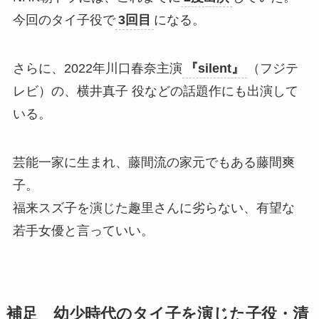
今回のタイ子役で
3回目
になる。
さらに、2022年川口春奈主演
『silent』
（フジテ
レビ）の、横井真子 役などの話題作にも出演して
いる。
芸能一家に生まれ、藤間流の家元でもある藤間爽
子。
福来スズ子を演じた趣里さんに劣らない、有望な
若手女優と言っていい。
補足 幼少時代のタイ子を演じた子役・清