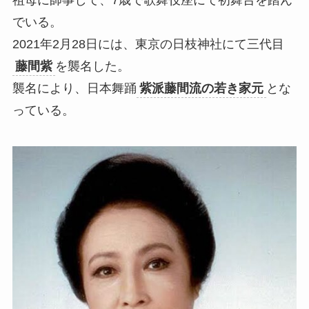
祖母に師事して、7歳で歌舞伎座にて初舞台を踏ん
でいる。
2021年2月28日には、東京の日枝神社にて三代目
藤間紫
を襲名した。
襲名により、日本舞踊
紫派藤間流の若き家元
とな
っている。