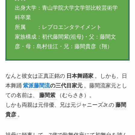
出身大学：青山学院大学文学部比較芸術学
科卒業
所属 ：レプロエンタテイメント
家族構成：初代藤間紫(祖母)・父：藤間文
彦・母：島村佳江・兄：藤間貴彦（翔）
なんと彼女は正真正銘の
日本舞踊家
。しかも、日
本舞踊
紫派藤間流
の三代目家元
。藤間流家元とし
ての名前は、
藤間紫
（むらさき）。
しかも両親は元俳優、兄は元ジャニーズJr.の
藤間
貴彦
。