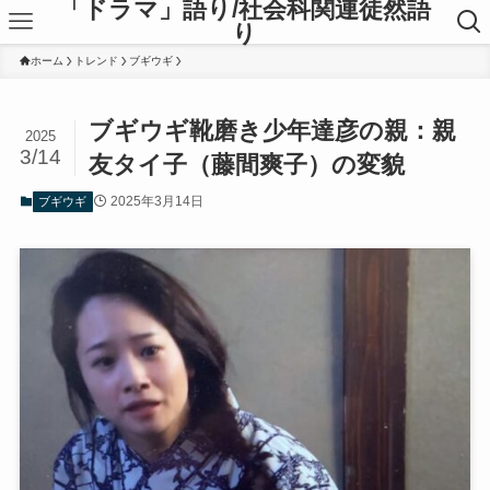
「ドラマ」語り/社会科関連徒然語
り
ホーム
トレンド
ブギウギ
ブギウギ靴磨き少年達彦の親：親
2025
3/14
友タイ子（藤間爽子）の変貌
2025年3月14日
ブギウギ