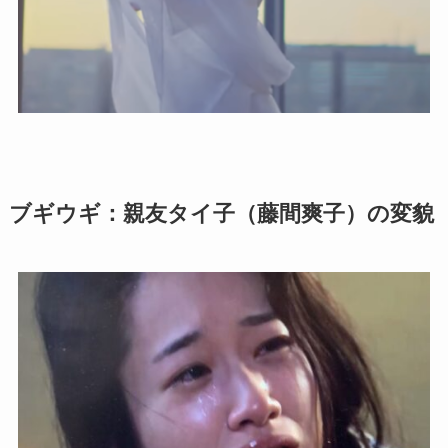
ブギウギ：親友タイ子（藤間爽子）の変貌