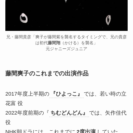
兄・藤間貴彦「爽子が藤間紫を襲名するタイミングで、兄の貴彦
は初代
藤間翔
（かける）を襲名」
元ジャニーズジュニア
藤間爽子のこれまでの出演作品
2017年度上半期の
『ひよっこ』
では、若い時の立
花富 役
2022年度前期の『
ちむどんどん』
では、矢作佳代
役
NHK朝ドラには、これまでに
2度出演
していた。