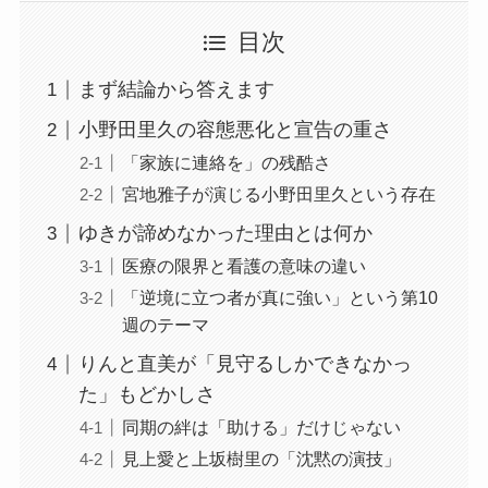
目次
まず結論から答えます
小野田里久の容態悪化と宣告の重さ
「家族に連絡を」の残酷さ
宮地雅子が演じる小野田里久という存在
ゆきが諦めなかった理由とは何か
医療の限界と看護の意味の違い
「逆境に立つ者が真に強い」という第10
週のテーマ
りんと直美が「見守るしかできなかっ
た」もどかしさ
同期の絆は「助ける」だけじゃない
見上愛と上坂樹里の「沈黙の演技」