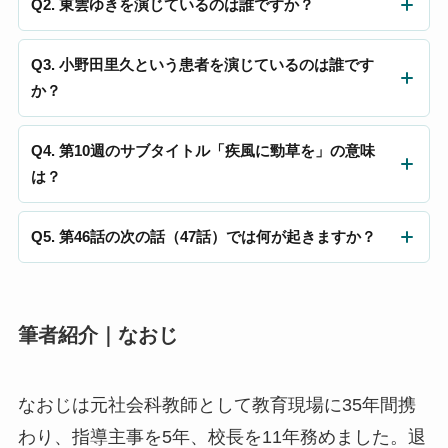
Q2. 東雲ゆきを演じているのは誰ですか？
風に勁草を」の第1回です。
中井友望（なかい・ともみ）さんが演じています。46話では
Q3. 小野田里久という患者を演じているのは誰です
涙の熱演が視聴者から大きな反響を呼びました。
か？
宮地雅子さんが演じています。ゆきとトメが担当してきた患
Q4. 第10週のサブタイトル「疾風に勁草を」の意味
者で、第46話で容態が悪化しました。
は？
「激しい風が吹いて初めて、強い草かどうかわかる（疾風に
Q5. 第46話の次の話（47話）では何が起きますか？
勁草を知る）」という後漢書の言葉から。試練の中で本物の
強さが試われるという意味です。
小野田の容態の行方と、ゆきがどう乗り越えるかが第10週の
軸となります。（47話以降は放送後に更新予定）
筆者紹介｜なおじ
なおじは元社会科教師として教育現場に35年間携
わり、指導主事を5年、校長を11年務めました。退