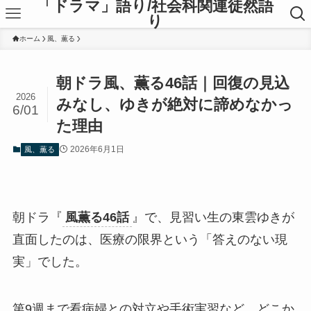
「ドラマ」語り/社会科関連徒然語
り
ホーム
風、薫る
朝ドラ風、薫る46話｜回復の見込
2026
みなし、ゆきが絶対に諦めなかっ
6/01
た理由
2026年6月1日
風、薫る
朝ドラ『
風薫る46話
』で、見習い生の東雲ゆきが
直面したのは、医療の限界という「答えのない現
実」でした。
第9週まで看病婦との対立や手術実習など、どこか