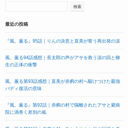
検索
最近の投稿
『風、薫る』95話｜りんの決意と直美が誓う再出発の涙
風、薫る94話感想｜長太郎の声がアサを救う涙の回と柳
生の正体の衝撃
風、薫る第93話感想｜直美が赤痢の村へ駆けつけた最強
バディ復活の意味
『風、薫る』第92話｜赤痢の村で隔離されたアサと避病
院に渦巻く差別の嵐