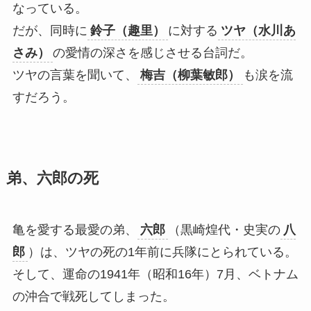
なっている。
だが、同時に
鈴子（趣里）
に対する
ツヤ（水川あ
さみ）
の愛情の深さを感じさせる台詞だ。
ツヤの言葉を聞いて、
梅吉（柳葉敏郎）
も涙を流
すだろう。
弟、六郎の死
亀を愛する最愛の弟、
六郎
（黒崎煌代・史実の
八
郎
）は、ツヤの死の1年前に兵隊にとられている。
そして、運命の1941年（昭和16年）7月、ベトナム
の沖合で戦死してしまった。