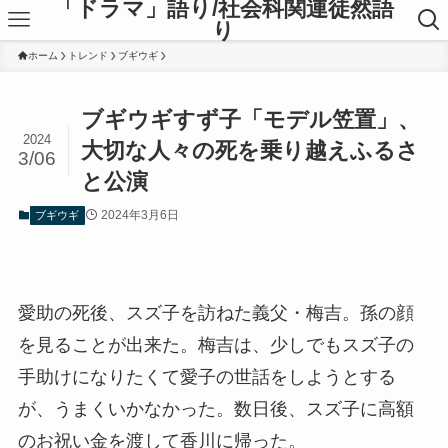
「ドラマ」語り/社会科関連徒然語
り
ホーム
トレンド
ブギウギ
ブギウギすず子「モデル笠置」、
2024
大切な人々の死を乗り越えふるさ
3/06
と公演
2024年3月6日
ブギウギ
愛助の死後、スズ子を訪ねた義父・梅吉。孫の顔
を見ることが出来た。梅吉は、少しでもスズ子の
手助けになりたくて愛子の世話をしようとする
が、うまくいかなかった。数日後、スズ子に高額
のお祝い金を渡して香川に帰った。