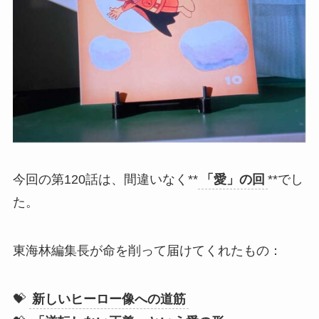
今回の第120話は、間違いなく**
「愛」の回
**でし
た。
東海林編集長が命を削って届けてくれたもの：
💝
新しいヒーロー像への道筋