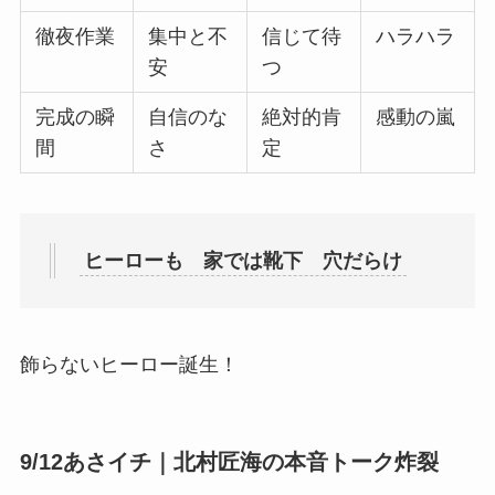
徹夜作業
集中と不
信じて待
ハラハラ
安
つ
完成の瞬
自信のな
絶対的肯
感動の嵐
間
さ
定
ヒーローも 家では靴下 穴だらけ
飾らないヒーロー誕生！
9/12あさイチ｜北村匠海の本音トーク炸裂