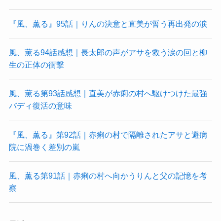
『風、薫る』95話｜りんの決意と直美が誓う再出発の涙
風、薫る94話感想｜長太郎の声がアサを救う涙の回と柳
生の正体の衝撃
風、薫る第93話感想｜直美が赤痢の村へ駆けつけた最強
バディ復活の意味
『風、薫る』第92話｜赤痢の村で隔離されたアサと避病
院に渦巻く差別の嵐
風、薫る第91話｜赤痢の村へ向かうりんと父の記憶を考
察