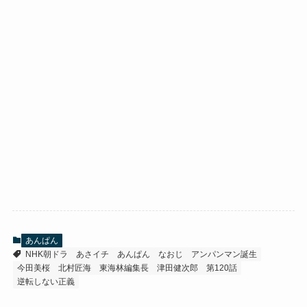
あんぱん
NHK朝ドラ
あさイチ
あんぱん
なおじ
アンパンマン誕生
今田美桜
北村匠海
東海林編集長
津田健次郎
第120話
逆転しない正義