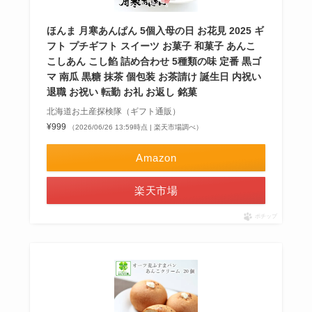
ほんま 月寒あんぱん 5個入母の日 お花見 2025 ギ
フト プチギフト スイーツ お菓子 和菓子 あんこ
こしあん こし餡 詰め合わせ 5種類の味 定番 黒ゴ
マ 南瓜 黒糖 抹茶 個包装 お茶請け 誕生日 内祝い
退職 お祝い 転勤 お礼 お返し 銘菓
北海道お土産探検隊（ギフト通販）
¥999
（2026/06/26 13:59時点 | 楽天市場調べ）
Amazon
楽天市場
ポチップ