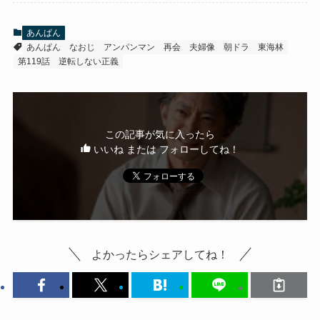
あんぱん
あんぱん
なおじ
アンパンマン
再会
夫婦像
朝ドラ
東海林
第119話
逆転しない正義
この記事が気に入ったら
いいね または フォローしてね！
よかったらシェアしてね！