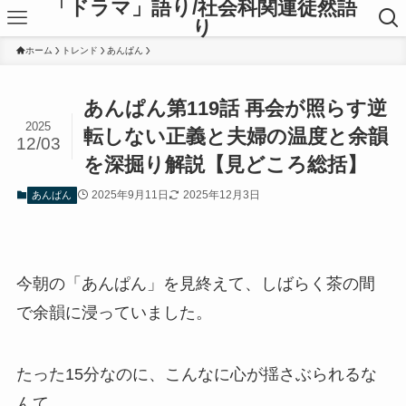
「ドラマ」語り/社会科関連徒然語
り
ホーム
トレンド
あんぱん
あんぱん第119話 再会が照らす逆
2025
転しない正義と夫婦の温度と余韻
12/03
を深掘り解説【見どころ総括】
2025年9月11日
2025年12月3日
あんぱん
今朝の「あんぱん」を見終えて、しばらく茶の間
で余韻に浸っていました。
たった15分なのに、こんなに心が揺さぶられるな
んて。