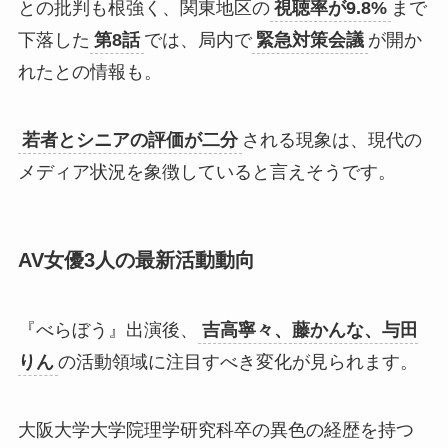
との批判も根強く、関東地区の
視聴率が9.8%
まで
下落した
第8話
では、局内で
緊急対策会議
が開か
れたとの情報も。
若者とシニアの評価が二分
される現象は、現代の
メディア状況を象徴していると言えそうです。
AV女優3人の最新活動動向
『べらぼう』出演後、
吉高寧々、藤かんな、与田
りん
の活動領域に注目すべき変化が見られます。
大阪大学大学院理学研究科卒の異色の経歴を持つ