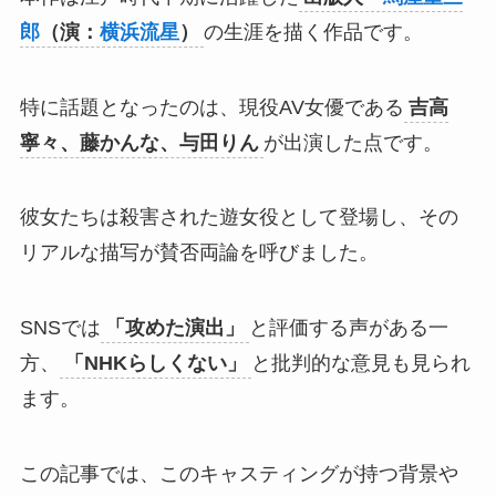
郎
（演：
横浜流星
）
の生涯を描く作品です。
特に話題となったのは、現役AV女優である
吉高
寧々、藤かんな、与田りん
が出演した点です。
彼女たちは殺害された遊女役として登場し、その
リアルな描写が賛否両論を呼びました。
SNSでは
「攻めた演出」
と評価する声がある一
方、
「NHKらしくない」
と批判的な意見も見られ
ます。
この記事では、このキャスティングが持つ背景や