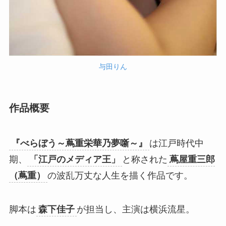
与田りん
作品概要
『べらぼう～蔦重栄華乃夢噺～』
は江戸時代中
期、
「江戸のメディア王」
と称された
蔦屋重三郎
（蔦重）
の波乱万丈な人生を描く作品です。
脚本は
森下佳子
が担当し、主演は横浜流星。