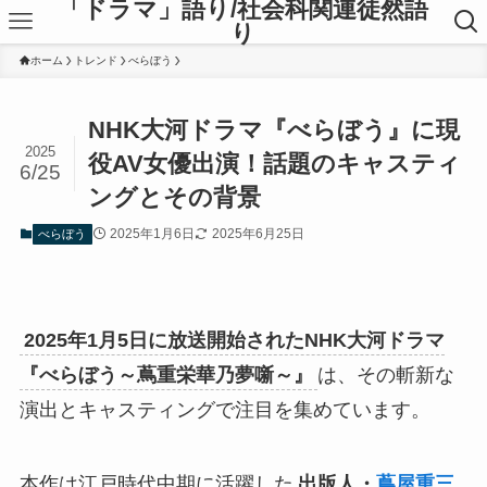
「ドラマ」語り/社会科関連徒然語
り
ホーム
トレンド
べらぼう
NHK大河ドラマ『べらぼう』に現
2025
役AV女優出演！話題のキャスティ
6/25
ングとその背景
2025年1月6日
2025年6月25日
べらぼう
2025年1月5日に放送開始されたNHK大河ドラマ
『べらぼう～蔦重栄華乃夢噺～』
は、その斬新な
演出とキャスティングで注目を集めています。
本作は江戸時代中期に活躍した
出版人・
蔦屋重三