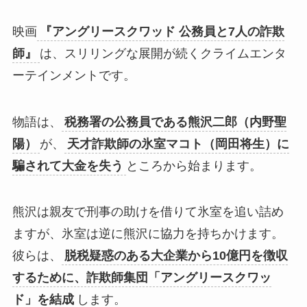
映画
『アングリースクワッド 公務員と7人の詐欺
師』
は、スリリングな展開が続くクライムエンタ
ーテインメントです。
物語は、
税務署の公務員である熊沢二郎（内野聖
陽）
が、
天才詐欺師の氷室マコト（岡田将生）に
騙されて大金を失う
ところから始まります。
熊沢は親友で刑事の助けを借りて氷室を追い詰め
ますが、氷室は逆に熊沢に協力を持ちかけます。
彼らは、
脱税疑惑のある大企業から10億円を徴収
するために、詐欺師集団「アングリースクワッ
ド」を結成
します。