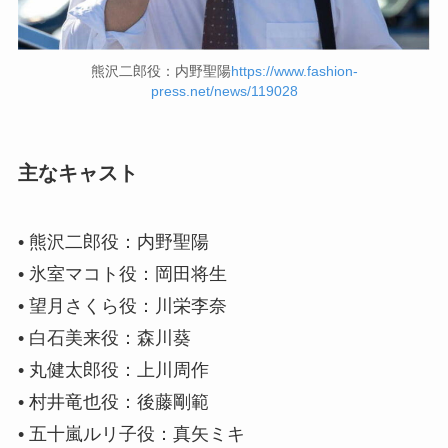
熊沢二郎役：内野聖陽
https://www.fashion-
press.net/news/119028
主なキャスト
• 熊沢二郎役：内野聖陽
• 氷室マコト役：岡田将生
• 望月さくら役：川栄李奈
• 白石美来役：森川葵
• 丸健太郎役：上川周作
• 村井竜也役：後藤剛範
• 五十嵐ルリ子役：真矢ミキ