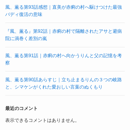
風、薫る第93話感想｜直美が赤痢の村へ駆けつけた最強
バディ復活の意味
『風、薫る』第92話｜赤痢の村で隔離されたアサと避病
院に渦巻く差別の嵐
風、薫る第91話｜赤痢の村へ向かうりんと父の記憶を考
察
風、薫る第90話あらすじ｜立ち止まるりんの３つの岐路
と、シマケンがくれた愛おしい言葉のぬくもり
最近のコメント
表示できるコメントはありません。