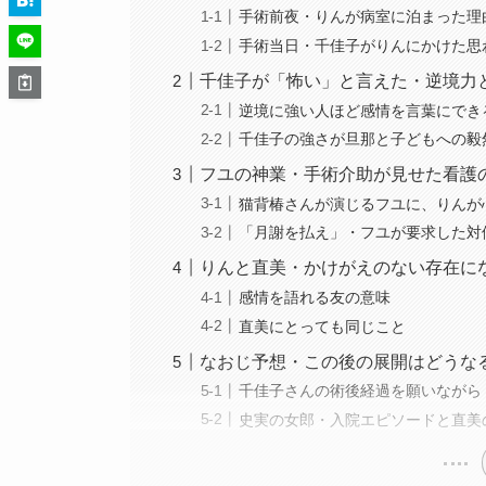
手術前夜・りんが病室に泊まった理
手術当日・千佳子がりんにかけた思
千佳子が「怖い」と言えた・逆境力
逆境に強い人ほど感情を言葉にでき
千佳子の強さが旦那と子どもへの毅
フユの神業・手術介助が見せた看護
猫背椿さんが演じるフユに、りんが
「月謝を払え」・フユが要求した対
りんと直美・かけがえのない存在に
感情を語れる友の意味
直美にとっても同じこと
なおじ予想・この後の展開はどうな
千佳子さんの術後経過を願いながら
史実の女郎・入院エピソードと直美