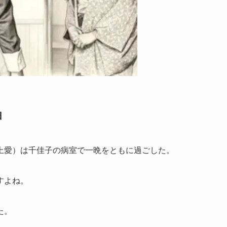
由
上愛）は千佳子の病室で一晩をともに過ごした。
すよね。
た。