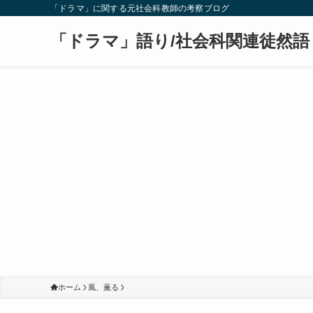
「ドラマ」に関する元社会科教師の考察ブログ
「ドラマ」語り/社会科関連徒然語
ホーム
風、薫る