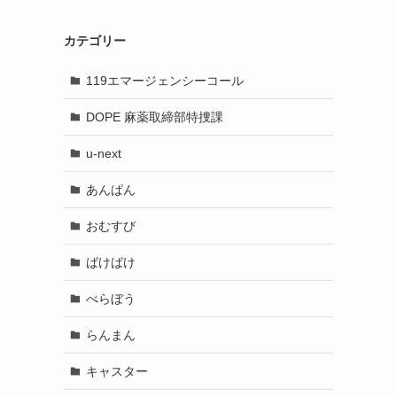
カテゴリー
119エマージェンシーコール
DOPE 麻薬取締部特捜課
u-next
あんぱん
おむすび
ばけばけ
べらぼう
らんまん
キャスター