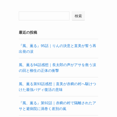
検索
最近の投稿
『風、薫る』95話｜りんの決意と直美が誓う再
出発の涙
風、薫る94話感想｜長太郎の声がアサを救う涙
の回と柳生の正体の衝撃
風、薫る第93話感想｜直美が赤痢の村へ駆けつ
けた最強バディ復活の意味
『風、薫る』第92話｜赤痢の村で隔離されたア
サと避病院に渦巻く差別の嵐