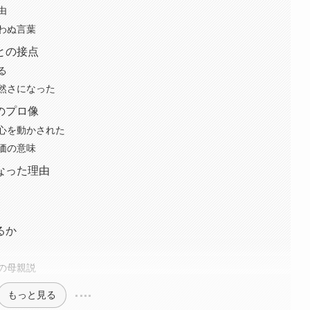
由
わぬ言葉
との接点
る
然さになった
のプロ像
心を動かされた
価の意味
なった理由
るか
の母親説
もっと見る