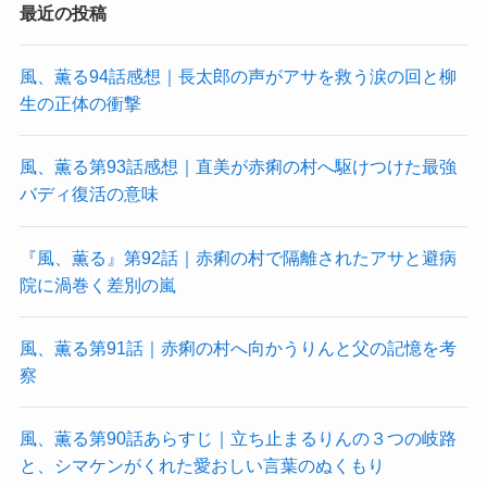
最近の投稿
風、薫る94話感想｜長太郎の声がアサを救う涙の回と柳
生の正体の衝撃
風、薫る第93話感想｜直美が赤痢の村へ駆けつけた最強
バディ復活の意味
『風、薫る』第92話｜赤痢の村で隔離されたアサと避病
院に渦巻く差別の嵐
風、薫る第91話｜赤痢の村へ向かうりんと父の記憶を考
察
風、薫る第90話あらすじ｜立ち止まるりんの３つの岐路
と、シマケンがくれた愛おしい言葉のぬくもり