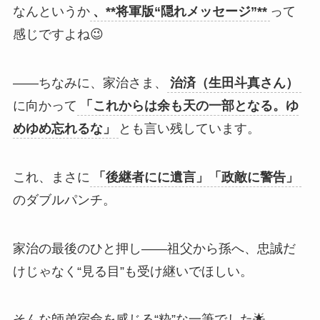
なんというか
、**将軍版“隠れメッセージ”**
って
感じですよね😉
――ちなみに、家治さま、
治済（生田斗真さん）
に向かって
「これからは余も天の一部となる。ゆ
めゆめ忘れるな」
とも言い残しています。
これ、まさに
「後継者にに遺言」「政敵に警告」
のダブルパンチ。
家治の最後のひと押し――祖父から孫へ、忠誠だ
けじゃなく“見る目”も受け継いでほしい。
そんな師弟宿命を感じる“粋”な一筆でした🌟