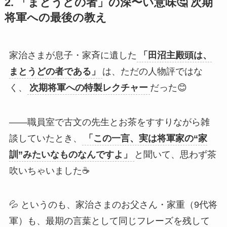
2. 「まとうどの者」の深〜い意味🤔 次期
将軍への最後の教え
家治さまが息子・家斉に遺した
「田沼主殿頭は、
まとうどの者である」
は、ただの人物評ではな
く、
次期将軍への特製レクチャー
だった😊
――職員室で古文の先生とお茶をすすりながら雑
談していたとき、
「この一言、実は将軍家の“家
訓”みたいなものなんですよ」
と聞いて、思わず茶
吹いちゃいました☕
💦 というのも、家治さまのお父さん・家重（9代将
軍）も、最期の言葉として同じフレーズを残して