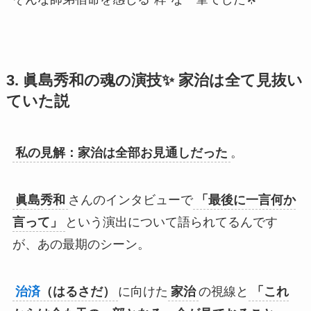
3. 眞島秀和の魂の演技✨ 家治は全て見抜い
ていた説
私の見解：家治は全部お見通しだった
。
眞島秀和
さんのインタビューで
「最後に一言何か
言って」
という演出について語られてるんです
が、あの最期のシーン。
治済
（はるさだ）
に向けた
家治
の視線と
「これ