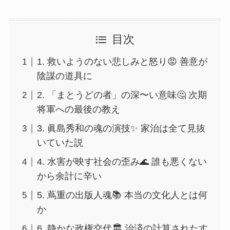
目次
1. 救いようのない悲しみと怒り😡 善意が
陰謀の道具に
2. 「まとうどの者」の深〜い意味🤔 次期
将軍への最後の教え
3. 眞島秀和の魂の演技✨ 家治は全て見抜
いていた説
4. 水害が映す社会の歪み🌊 誰も悪くない
から余計に辛い
5. 蔦重の出版人魂📚 本当の文化人とは何
か
6. 静かな政権交代🏛️ 治済の計算されたす