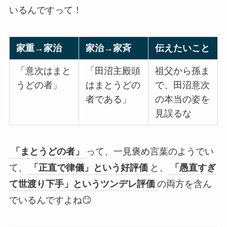
いるんですって！
家重→家治
家治→家斉
伝えたいこと
「意次はまと
「田沼主殿頭
祖父から孫ま
うどの者」
はまとうどの
で、田沼意次
者である」
の本当の姿を
見誤るな
「まとうどの者」
って、一見褒め言葉のようでい
て、
「正直で律儀」という好評価
と、
「愚直すぎ
て世渡り下手」というツンデレ評価
の両方を含ん
でいるんですよね😏