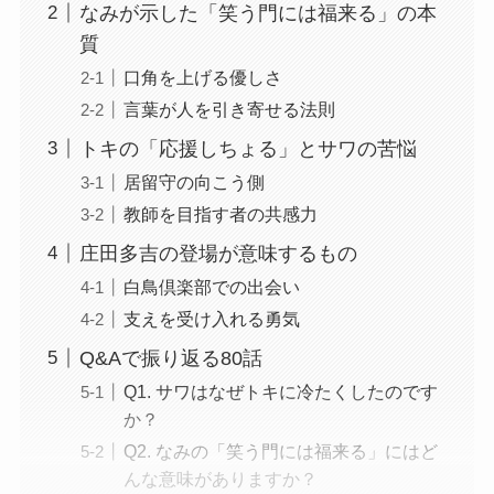
なみが示した「笑う門には福来る」の本
質
口角を上げる優しさ
言葉が人を引き寄せる法則
トキの「応援しちょる」とサワの苦悩
居留守の向こう側
教師を目指す者の共感力
庄田多吉の登場が意味するもの
白鳥倶楽部での出会い
支えを受け入れる勇気
Q&Aで振り返る80話
Q1. サワはなぜトキに冷たくしたのです
か？
Q2. なみの「笑う門には福来る」にはど
んな意味がありますか？