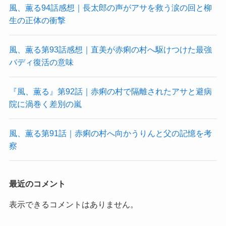
風、薫る94話感想｜長太郎の声がアサを救う涙の回と柳
生の正体の衝撃
風、薫る第93話感想｜直美が赤痢の村へ駆けつけた最強
バディ復活の意味
『風、薫る』第92話｜赤痢の村で隔離されたアサと避病
院に渦巻く差別の嵐
風、薫る第91話｜赤痢の村へ向かうりんと父の記憶を考
察
最近のコメント
表示できるコメントはありません。