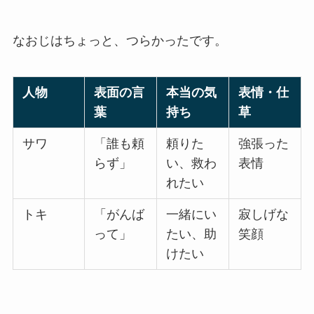
なおじはちょっと、つらかったです。
人物
表面の言
本当の気
表情・仕
葉
持ち
草
サワ
「誰も頼
頼りた
強張った
らず」
い、救わ
表情
れたい
トキ
「がんば
一緒にい
寂しげな
って」
たい、助
笑顔
けたい