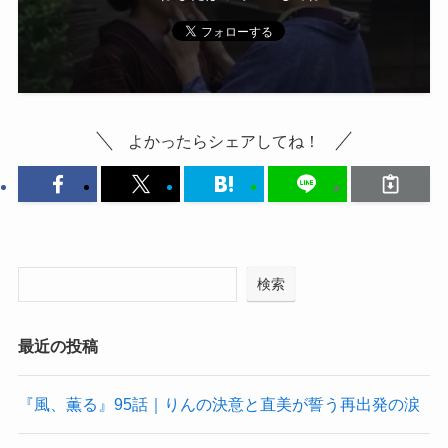
よかったらシェアしてね！
検索
最近の投稿
『風、薫る』95話｜りんの決意と直美が誓う再出発の涙