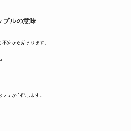
ップルの意味
う不安から始まります。
中。
おフミが心配します。