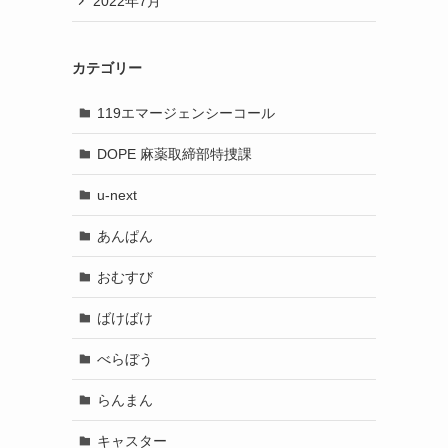
2022年7月
カテゴリー
119エマージェンシーコール
DOPE 麻薬取締部特捜課
u-next
あんぱん
おむすび
ばけばけ
べらぼう
らんまん
キャスター