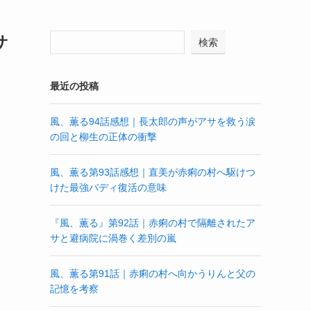
サ
検索
最近の投稿
風、薫る94話感想｜長太郎の声がアサを救う涙
の回と柳生の正体の衝撃
風、薫る第93話感想｜直美が赤痢の村へ駆けつ
けた最強バディ復活の意味
『風、薫る』第92話｜赤痢の村で隔離されたア
サと避病院に渦巻く差別の嵐
風、薫る第91話｜赤痢の村へ向かうりんと父の
記憶を考察