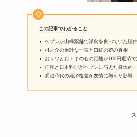
この記事でわかること
ヘブンが山橋薬舗で洋食を食べていた理
司之介の余計な一言と口紅の跡の真相
おサワとおトキの心の距離が100円返済
正座と日本料理がヘブンに与えた身体的
明治時代の経済格差が友情に与えた影響
ス