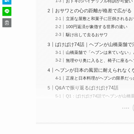
おトキのパイナップル特訓が可愛い
おサワとの心の距離が格差で広がる
立派な屋敷と和菓子に圧倒されるお
100円返済が象徴する世界の違い
駆け出して去るおサワ
ばけばけ74話｜ヘブンが山橋薬舗で
山橋薬舗で「ヘブンは来ていない」
無理やり奥に入ると、椅子に座るヘ
ヘブンが日本の風習に耐えられなく
正座と日本料理がヘブンの限界だっ
Q&Aで振り返るばけばけ74話
Q1：ばけばけ74話でヘブンが山橋