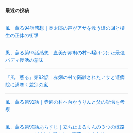
最近の投稿
風、薫る94話感想｜長太郎の声がアサを救う涙の回と柳
生の正体の衝撃
風、薫る第93話感想｜直美が赤痢の村へ駆けつけた最強
バディ復活の意味
『風、薫る』第92話｜赤痢の村で隔離されたアサと避病
院に渦巻く差別の嵐
風、薫る第91話｜赤痢の村へ向かうりんと父の記憶を考
察
風、薫る第90話あらすじ｜立ち止まるりんの３つの岐路