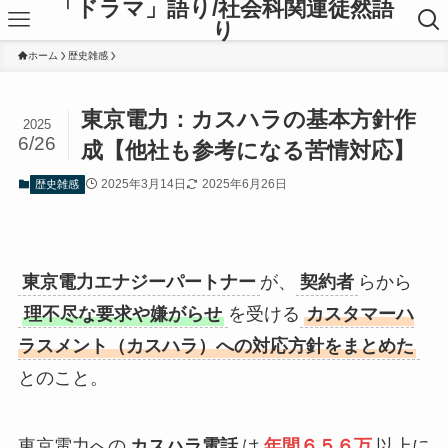
「ドラマ」語り/社会科関連徒然語
り
ホーム
歴史雑感
東京電力：カスハラの基本方針作
2025
6/26
成【他社も参考になる苦情対応】
2025年3月14日
2025年6月26日
歴史雑感
東京電力エナジーパートナー
が、
契約者
らから
理不尽な要求や嫌がらせ
を受ける
カスタマーハ
ラスメント（カスハラ）への対応方針をまとめた
とのこと。
東京電力への
カスハラ電話
は
年間６５６万
以上に