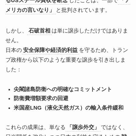
るUSスチール買収を断念
したことは、一部で
「ア
メリカの言いなり」
と批判されています。
しかし、
石破首相
は単に譲歩しただけではありま
せん。
日本の
安全保障や経済的利益
を守るため、トラン
プ政権から以下のような重要な譲歩を引き出しま
した：
尖閣諸島防衛への明確なコミットメント
防衛費増額要求の回避
米国産LNG（液化天然ガス）の輸入条件緩和
これらの成果は、単なる
「譲歩外交」
ではなく、