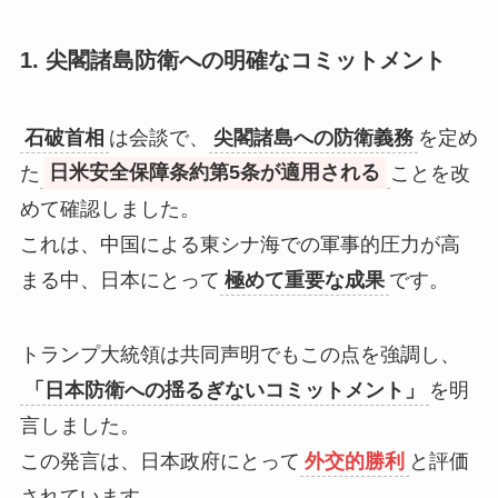
1. 尖閣諸島防衛への明確なコミットメント
石破首相
は会談で、
尖閣諸島への防衛義務
を定め
た
日米安全保障条約第5条が適用される
ことを改
めて確認しました。
これは、中国による東シナ海での軍事的圧力が高
まる中、日本にとって
極めて重要な成果
です。
トランプ大統領は共同声明でもこの点を強調し、
「日本防衛への揺るぎないコミットメント」
を明
言しました。
この発言は、日本政府にとって
外交的勝利
と評価
されています。