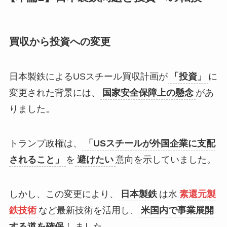
買収から投資への変更
日本製鉄によるUSスチール買収計画が
「投資」
に
変更された背景には、
国家安全保障上の懸念
があ
りました。
トランプ政権は、
「USスチールが外国企業に支配
されること」
を
避けたい
意向を示していました。
しかし、この変更により、
日本製鉄
は水
素還元製
鉄技術
など最新技術を活用し、
米国内で事業展開
する道を確保
しました。