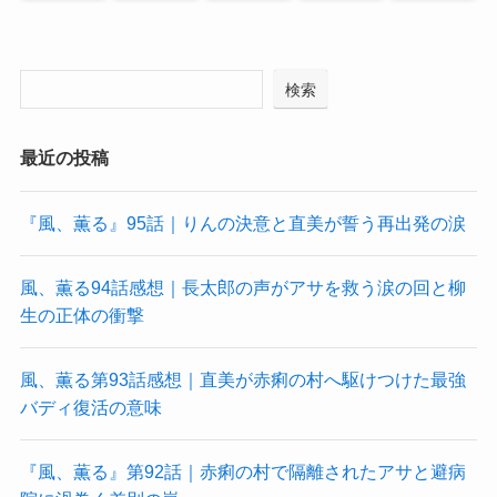
検索
最近の投稿
『風、薫る』95話｜りんの決意と直美が誓う再出発の涙
風、薫る94話感想｜長太郎の声がアサを救う涙の回と柳
生の正体の衝撃
風、薫る第93話感想｜直美が赤痢の村へ駆けつけた最強
バディ復活の意味
『風、薫る』第92話｜赤痢の村で隔離されたアサと避病