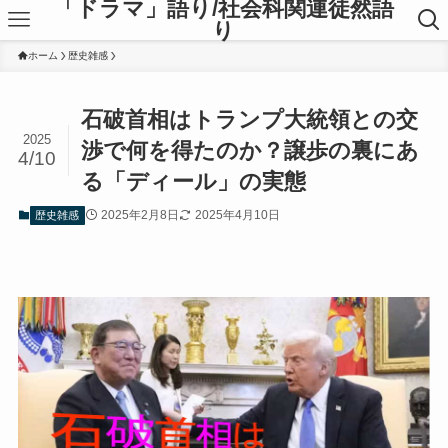
「ドラマ」語り/社会科関連徒然語
り
ホーム
歴史雑感
石破首相はトランプ大統領との交
2025
渉で何を得たのか？譲歩の裏にあ
4/10
る「ディール」の実態
2025年2月8日
2025年4月10日
歴史雑感