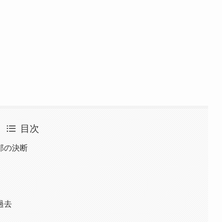
目次
郎の決断
過去