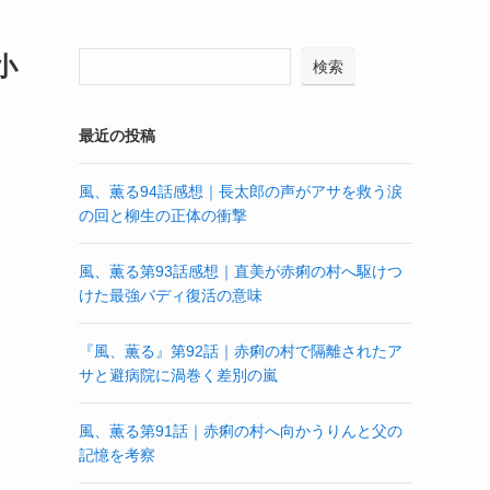
小
検索
最近の投稿
風、薫る94話感想｜長太郎の声がアサを救う涙
の回と柳生の正体の衝撃
風、薫る第93話感想｜直美が赤痢の村へ駆けつ
けた最強バディ復活の意味
『風、薫る』第92話｜赤痢の村で隔離されたア
サと避病院に渦巻く差別の嵐
風、薫る第91話｜赤痢の村へ向かうりんと父の
記憶を考察