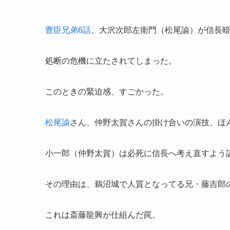
豊臣兄弟6話
、大沢次郎左衛門（松尾諭）が信長
処断の危機に立たされてしまった。
このときの緊迫感、すごかった。
松尾諭
さん、仲野太賀さんの掛け合いの演技、ほ
小一郎（仲野太賀）は必死に信長へ考え直すよう
その理由は、鵜沼城で人質となってる兄・藤吉郎
これは斎藤龍興が仕組んだ罠。