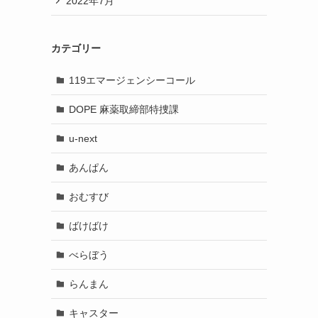
2022年7月
カテゴリー
119エマージェンシーコール
DOPE 麻薬取締部特捜課
u-next
あんぱん
おむすび
ばけばけ
べらぼう
らんまん
キャスター