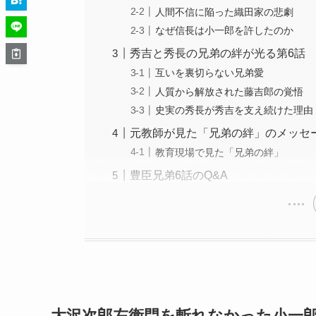
人間不信に陥った織田家の悲劇
なぜ信長は小一郎を許したのか
秀吉と秀長の兄弟の絆が光る第6話
互いを裏切らない兄弟愛
人質から解放された藤吉郎の覚悟
史実の秀長が秀吉を支え続けた理由
元教師が見た「兄弟の絆」のメッセ
教育現場で見た「兄弟の絆」
豊臣兄弟6話のQ&A
大沢次郎左衛門を斬れなかった小一