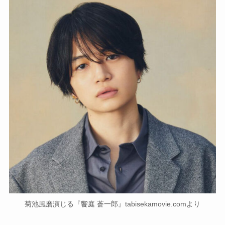
菊池風磨演じる『饗庭 蒼一郎』tabisekamovie.comより