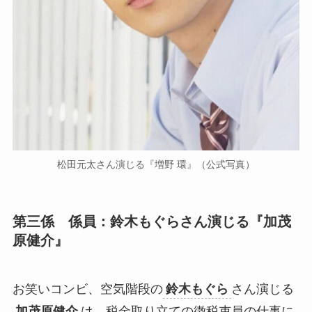
松田元太さん演じる『増野 環』（公式写真）
第三係 係員：鈴木もぐらさん演じる『加茂
原健介』
お笑いコンビ、空気階段の
鈴木もぐら
さん演じる
加茂原健介
は、税金取り立ての徴税吏員の仕事に