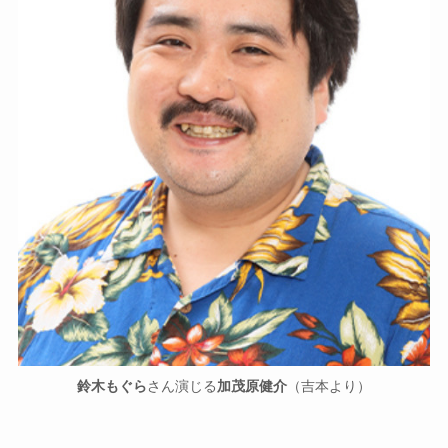
鈴木もぐら
さん演じる
加茂原健介
（吉本より）