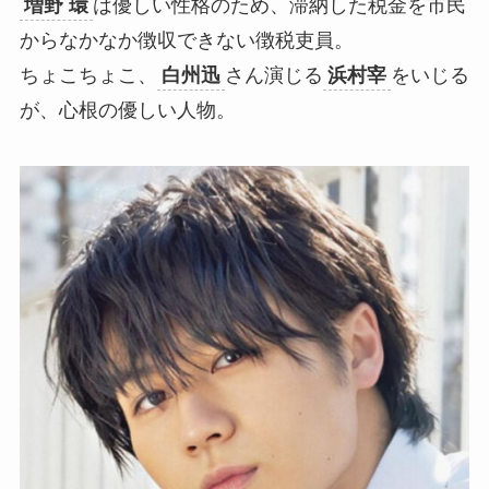
増野 環
は優しい性格のため、滞納した税金を市民
からなかなか徴収できない徴税吏員。
ちょこちょこ、
白州迅
さん演じる
浜村宰
をいじる
が、心根の優しい人物。