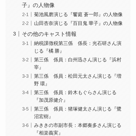
子』の人物像
菊池風磨演じる『饗庭 蒼一郎』の人物像
山田杏奈演じる『百目鬼 華子』の人物像
その他のキャスト情報
納税課徴税第三係 係長：光石研さん演
じる『橘 勝』
第三係 係員：白州迅さん演じる『浜村
宰』
第三係 係員：松田元太さん演じる『増
野 環』
第三係 係員：鈴木もぐらさん演じる
『加茂原健介』
第三係 係員：猪塚健太さん演じる『鷺
沼宏樹』
みききの市副市長：本郷奏多さん演じる
『相楽義実』