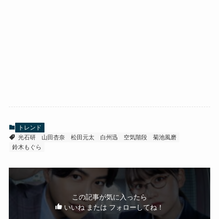
トレンド
光石研
山田杏奈
松田元太
白州迅
空気階段
菊池風磨
鈴木もぐら
この記事が気に入ったら
いいね または フォローしてね！