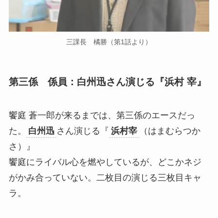
三課長 橘勝（第1話より）
第三係 係員：白州迅さん演じる『浜村 宰』
饗庭 蒼一郎が来るまでは、第三係のエースだっ
た。
白州迅
さん演じる『
浜村宰
（はまむらつか
さ）』
饗庭にライバル心を燃やしているが、どこかネジ
がかみ合っていない。二枚目の演じる三枚目キャ
ラ。