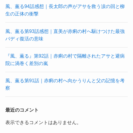
風、薫る94話感想｜長太郎の声がアサを救う涙の回と柳
生の正体の衝撃
風、薫る第93話感想｜直美が赤痢の村へ駆けつけた最強
バディ復活の意味
『風、薫る』第92話｜赤痢の村で隔離されたアサと避病
院に渦巻く差別の嵐
風、薫る第91話｜赤痢の村へ向かうりんと父の記憶を考
察
最近のコメント
表示できるコメントはありません。