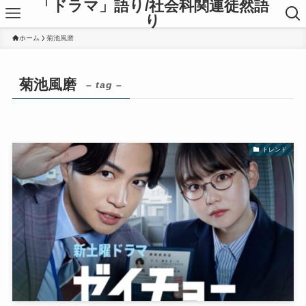
「ドラマ」語り/社会科関連徒然語
り
ホーム
菊池風磨
菊池風磨
– tag –
トレンド