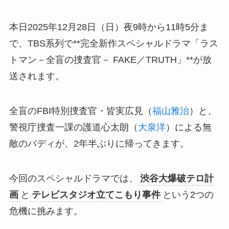
本日2025年12月28日（日）夜9時から11時5分ま
で、TBS系列で**完全新作スペシャルドラマ「ラス
トマン－全盲の捜査官－ FAKE／TRUTH」**が放
送されます。
全盲のFBI特別捜査官・皆実広見（
福山雅治
）と、
警視庁捜査一課の護道心太朗（
大泉洋
）による無
敵のバディが、2年半ぶりに帰ってきます。
今回のスペシャルドラマでは、
渋谷大爆破テロ計
画
と
テレビスタジオ立てこもり事件
という2つの
危機に挑みます。