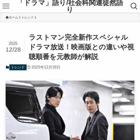
「ドラマ」語り/社会科関連徒然語
り
ホーム
トレンド
ラストマン完全新作スペシャル
2025
ドラマ放送！映画版との違いや視
12/28
聴順番を元教師が解説
2025年12月28日
トレンド