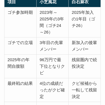
項目
小芝風花
白石麻衣
ゴチ参加時期
2023年～
2025年加入
2025年の3年
の1年目（ゴ
間（ゴチ24
チ26）
～26）
ゴチでの立場
3年目の先輩
新加入の後輩
メンバー
メンバー
2025年の年
96万円で最
残留圏内で続
間自腹額
下位となりク
投決定
ビ
最終戦の結果
4位の成績だ
クビ候補から
ったがクビ確
一転して残留
定
決定