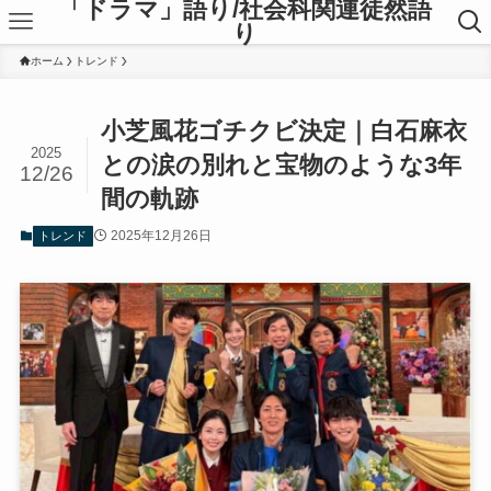
「ドラマ」語り/社会科関連徒然語
り
ホーム
トレンド
小芝風花ゴチクビ決定｜白石麻衣
2025
との涙の別れと宝物のような3年
12/26
間の軌跡
2025年12月26日
トレンド