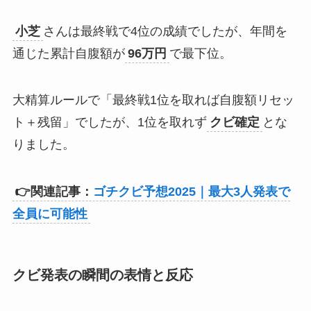
小芝
さんは最終戦で4位の成績でしたが、年間を
通じた累計自腹額が
96万円
で最下位。​
大精算ルールで「最終戦1位を取れば自腹額リセッ
ト＋残留」でしたが、1位を取れず
クビ確定
とな
りました。
👉関連記事：
ゴチクビ予想2025｜最大3人発表で
全員に可能性
クビ発表の瞬間の表情と反応