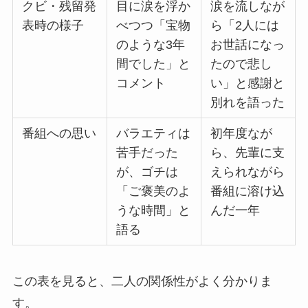
クビ・残留発
目に涙を浮か
涙を流しなが
表時の様子
べつつ「宝物
ら「2人には
のような3年
お世話になっ
間でした」と
たので悲し
コメント
い」と感謝と
別れを語った
番組への思い
バラエティは
初年度なが
苦手だった
ら、先輩に支
が、ゴチは
えられながら
「ご褒美のよ
番組に溶け込
うな時間」と
んだ一年
語る
この表を見ると、二人の関係性がよく分かりま
す。