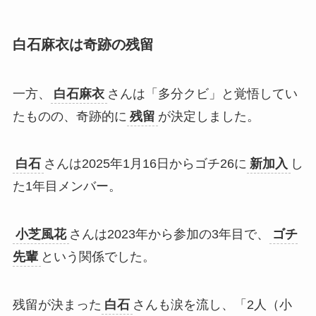
白石麻衣は奇跡の残留
一方、
白石麻衣
さんは「多分クビ」と覚悟してい
たものの、奇跡的に
残留
が決定しました。​
白石
さんは2025年1月16日からゴチ26に
新加入
し
た1年目メンバー。​
小芝風花
さんは2023年から参加の3年目で、
ゴチ
先輩
という関係でした。​
残留が決まった
白石
さんも涙を流し、「2人（小