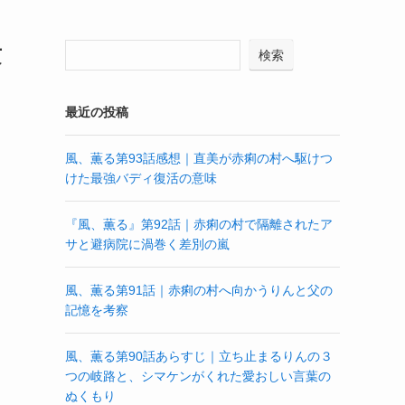
攻
検索
最近の投稿
風、薫る第93話感想｜直美が赤痢の村へ駆けつ
けた最強バディ復活の意味
『風、薫る』第92話｜赤痢の村で隔離されたア
サと避病院に渦巻く差別の嵐
風、薫る第91話｜赤痢の村へ向かうりんと父の
記憶を考察
風、薫る第90話あらすじ｜立ち止まるりんの３
つの岐路と、シマケンがくれた愛おしい言葉の
ぬくもり