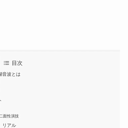
目次
湖音波とは
ト
二面性演技
」リアル