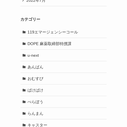
2022年7月
カテゴリー
119エマージェンシーコール
DOPE 麻薬取締部特捜課
u-next
あんぱん
おむすび
ばけばけ
べらぼう
らんまん
キャスター