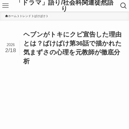
「ドラマ」語り/社会科関連徒然語
り
ホーム
トレンド
ばけばけ
ヘブンがトキにクビ宣告した理由
とは？ばけばけ第36話で描かれた
2026
2/18
気まずさの心理を元教師が徹底分
析