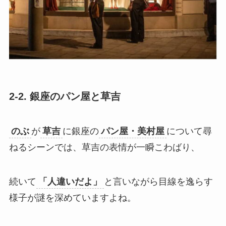
2-2. 銀座のパン屋と草吉
のぶ
が
草吉
に銀座の
パン屋・美村屋
について尋
ねるシーンでは、草吉の表情が一瞬こわばり、
続いて
「人違いだよ」
と言いながら目線を逸らす
様子が謎を深めていますよね。