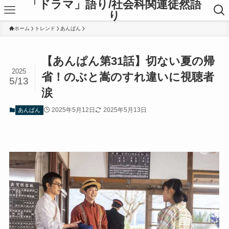
「ドラマ」語り/社会科関連徒然語
り
ホーム
トレンド
あんぱん
【あんぱん第31話】切ない夏の帰
2025
省！のぶと嵩のすれ違いに視聴者
5/13
涙
2025年5月12日
2025年5月13日
あんぱん