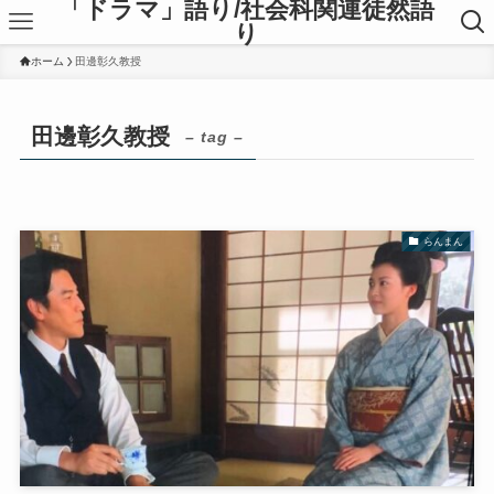
「ドラマ」語り/社会科関連徒然語
り
ホーム
田邊彰久教授
田邊彰久教授
– tag –
らんまん