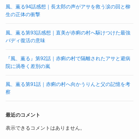
風、薫る94話感想｜長太郎の声がアサを救う涙の回と柳
生の正体の衝撃
風、薫る第93話感想｜直美が赤痢の村へ駆けつけた最強
バディ復活の意味
『風、薫る』第92話｜赤痢の村で隔離されたアサと避病
院に渦巻く差別の嵐
風、薫る第91話｜赤痢の村へ向かうりんと父の記憶を考
察
最近のコメント
表示できるコメントはありません。