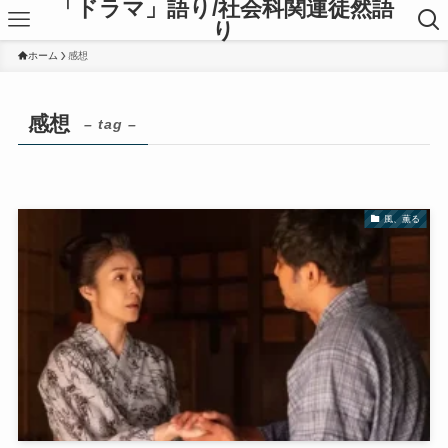
「ドラマ」語り/社会科関連徒然語
り
ホーム
感想
感想
– tag –
風、薫る