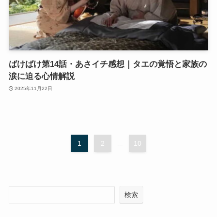
ばけばけ第14話・あさイチ感想｜タエの覚悟と家族の
涙に迫る心情解説
2025年11月22日
1
2
...
10
検索