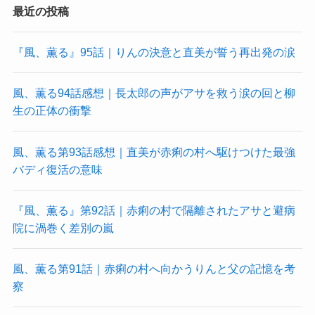
最近の投稿
『風、薫る』95話｜りんの決意と直美が誓う再出発の涙
風、薫る94話感想｜長太郎の声がアサを救う涙の回と柳
生の正体の衝撃
風、薫る第93話感想｜直美が赤痢の村へ駆けつけた最強
バディ復活の意味
『風、薫る』第92話｜赤痢の村で隔離されたアサと避病
院に渦巻く差別の嵐
風、薫る第91話｜赤痢の村へ向かうりんと父の記憶を考
察