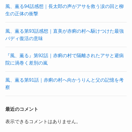
風、薫る94話感想｜長太郎の声がアサを救う涙の回と柳
生の正体の衝撃
風、薫る第93話感想｜直美が赤痢の村へ駆けつけた最強
バディ復活の意味
『風、薫る』第92話｜赤痢の村で隔離されたアサと避病
院に渦巻く差別の嵐
風、薫る第91話｜赤痢の村へ向かうりんと父の記憶を考
察
最近のコメント
表示できるコメントはありません。