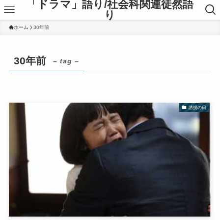
「ドラマ」語り/社会科関連徒然語
り
ホーム
30年前
30年前
– tag –
誘拐の日