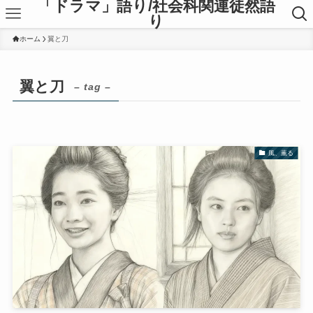
「ドラマ」語り/社会科関連徒然語
り
ホーム
翼と刀
翼と刀
– tag –
風、薫る