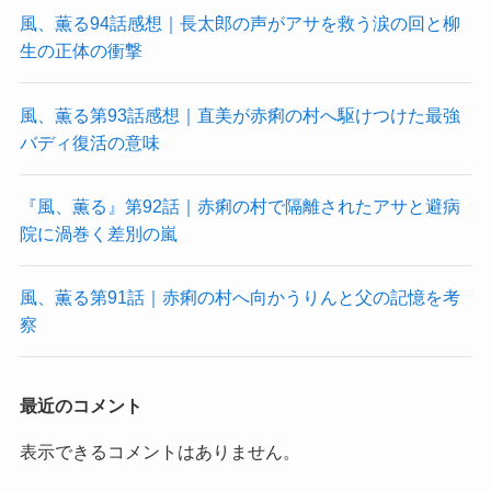
風、薫る94話感想｜長太郎の声がアサを救う涙の回と柳
生の正体の衝撃
風、薫る第93話感想｜直美が赤痢の村へ駆けつけた最強
バディ復活の意味
『風、薫る』第92話｜赤痢の村で隔離されたアサと避病
院に渦巻く差別の嵐
風、薫る第91話｜赤痢の村へ向かうりんと父の記憶を考
察
最近のコメント
表示できるコメントはありません。