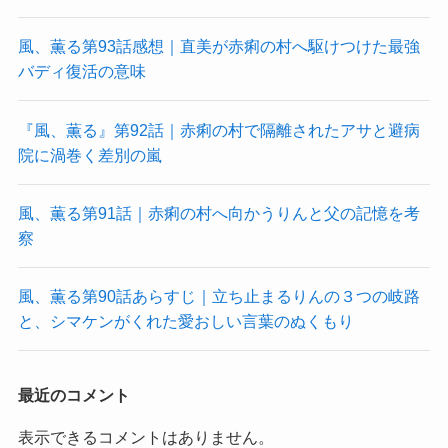
風、薫る第93話感想｜直美が赤痢の村へ駆けつけた最強
バディ復活の意味
『風、薫る』第92話｜赤痢の村で隔離されたアサと避病
院に渦巻く差別の嵐
風、薫る第91話｜赤痢の村へ向かうりんと父の記憶を考
察
風、薫る第90話あらすじ｜立ち止まるりんの３つの岐路
と、シマケンがくれた愛おしい言葉のぬくもり
最近のコメント
表示できるコメントはありません。