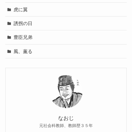
虎に翼
誘拐の日
豊臣兄弟
風、薫る
なおじ
元社会科教師、教師歴３５年