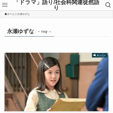
「ドラマ」語り/社会科関連徒然語
り
ホーム
永瀬ゆずな
永瀬ゆずな
– tag –
あんぱん