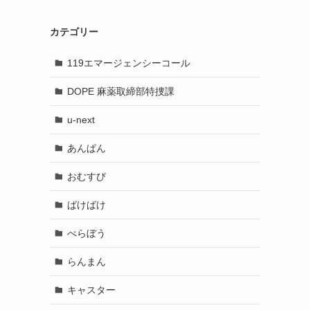
カテゴリー
119エマージェンシーコール
DOPE 麻薬取締部特捜課
u-next
あんぱん
おむすび
ばけばけ
べらぼう
らんまん
キャスター