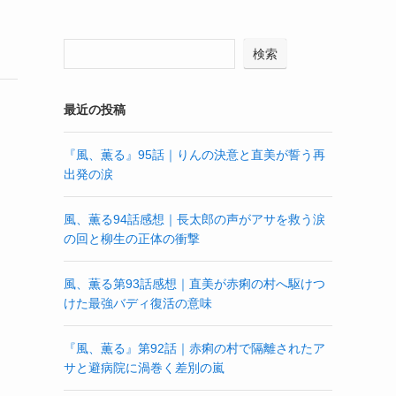
検索
最近の投稿
『風、薫る』95話｜りんの決意と直美が誓う再
出発の涙
風、薫る94話感想｜長太郎の声がアサを救う涙
の回と柳生の正体の衝撃
風、薫る第93話感想｜直美が赤痢の村へ駆けつ
けた最強バディ復活の意味
『風、薫る』第92話｜赤痢の村で隔離されたア
サと避病院に渦巻く差別の嵐