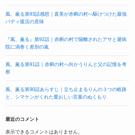
風、薫る第93話感想｜直美が赤痢の村へ駆けつけた最強
バディ復活の意味
『風、薫る』第92話｜赤痢の村で隔離されたアサと避病
院に渦巻く差別の嵐
風、薫る第91話｜赤痢の村へ向かうりんと父の記憶を考
察
風、薫る第90話あらすじ｜立ち止まるりんの３つの岐路
と、シマケンがくれた愛おしい言葉のぬくもり
最近のコメント
表示できるコメントはありません。