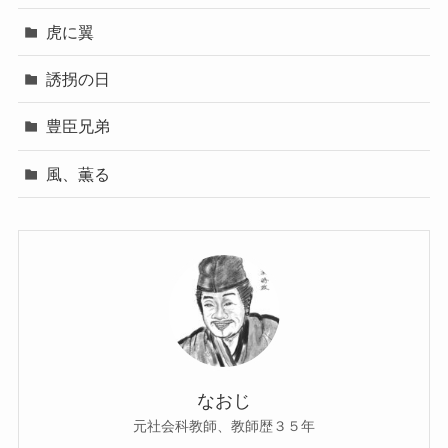
虎に翼
誘拐の日
豊臣兄弟
風、薫る
なおじ
元社会科教師、教師歴３５年