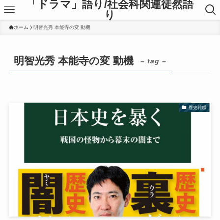
「ドラマ」語り/社会科関連徒然語
り
ホーム
明智光秀 本能寺の変 動機
明智光秀 本能寺の変 動機
– tag –
歴史雑感