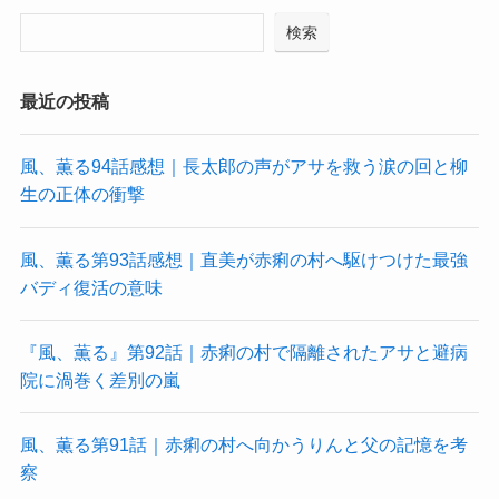
検索
最近の投稿
風、薫る94話感想｜長太郎の声がアサを救う涙の回と柳
生の正体の衝撃
風、薫る第93話感想｜直美が赤痢の村へ駆けつけた最強
バディ復活の意味
『風、薫る』第92話｜赤痢の村で隔離されたアサと避病
院に渦巻く差別の嵐
風、薫る第91話｜赤痢の村へ向かうりんと父の記憶を考
察