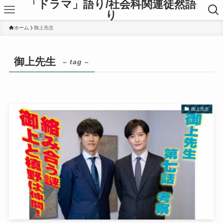
「ドラマ」語り/社会科関連徒然語
り
ホーム
御上先生
御上先生
– tag –
御上先生