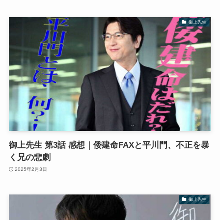
御上先生
御上先生 第3話 感想｜倭建命FAXと平川門、不正を暴
く兄の悲劇
2025年2月3日
御上先生