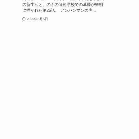
の新生活と、のぶの師範学校での葛藤が鮮明
に描かれた第26話。 アンパンマンの声...
2025年5月5日