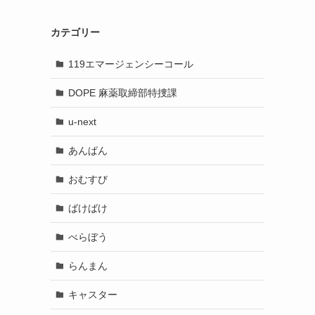
カテゴリー
119エマージェンシーコール
DOPE 麻薬取締部特捜課
u-next
あんぱん
おむすび
ばけばけ
べらぼう
らんまん
キャスター