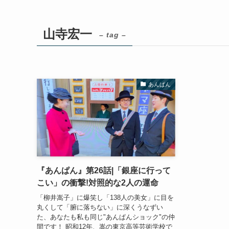
山寺宏一
– tag –
あんぱん
『あんぱん』第26話|「銀座に行って
こい」の衝撃!対照的な2人の運命
「柳井嵩子」に爆笑し「138人の美女」に目を
丸くして「腑に落ちない」に深くうなずい
た、あなたも私も同じ"あんぱんショック"の仲
間です！ 昭和12年、嵩の東京高等芸術学校で