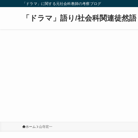
「ドラマ」に関する元社会科教師の考察ブログ
「ドラマ」語り/社会科関連徒然語
ホーム
山寺宏一