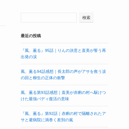
検索
最近の投稿
『風、薫る』95話｜りんの決意と直美が誓う再
出発の涙
風、薫る94話感想｜長太郎の声がアサを救う涙
の回と柳生の正体の衝撃
風、薫る第93話感想｜直美が赤痢の村へ駆けつ
けた最強バディ復活の意味
『風、薫る』第92話｜赤痢の村で隔離されたア
サと避病院に渦巻く差別の嵐