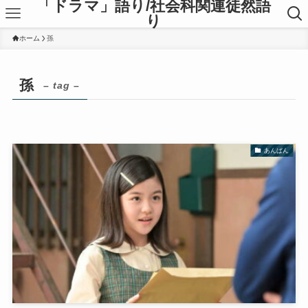
「ドラマ」語り/社会科関連徒然語
り
ホーム
孫
孫
– tag –
あんぱん