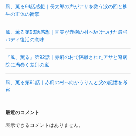
風、薫る94話感想｜長太郎の声がアサを救う涙の回と柳
生の正体の衝撃
風、薫る第93話感想｜直美が赤痢の村へ駆けつけた最強
バディ復活の意味
『風、薫る』第92話｜赤痢の村で隔離されたアサと避病
院に渦巻く差別の嵐
風、薫る第91話｜赤痢の村へ向かうりんと父の記憶を考
察
最近のコメント
表示できるコメントはありません。