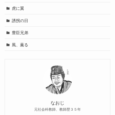
虎に翼
誘拐の日
豊臣兄弟
風、薫る
なおじ
元社会科教師、教師歴３５年