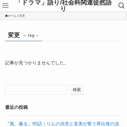
「ドラマ」語り/社会科関連徒然語
り
ホーム
変更
変更
– tag –
記事が見つかりませんでした。
検索
最近の投稿
『風、薫る』95話｜りんの決意と直美が誓う再出発の涙