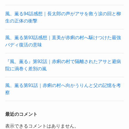
風、薫る94話感想｜長太郎の声がアサを救う涙の回と柳
生の正体の衝撃
風、薫る第93話感想｜直美が赤痢の村へ駆けつけた最強
バディ復活の意味
『風、薫る』第92話｜赤痢の村で隔離されたアサと避病
院に渦巻く差別の嵐
風、薫る第91話｜赤痢の村へ向かうりんと父の記憶を考
察
最近のコメント
表示できるコメントはありません。