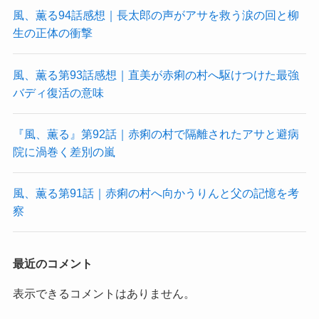
風、薫る94話感想｜長太郎の声がアサを救う涙の回と柳
生の正体の衝撃
風、薫る第93話感想｜直美が赤痢の村へ駆けつけた最強
バディ復活の意味
『風、薫る』第92話｜赤痢の村で隔離されたアサと避病
院に渦巻く差別の嵐
風、薫る第91話｜赤痢の村へ向かうりんと父の記憶を考
察
最近のコメント
表示できるコメントはありません。