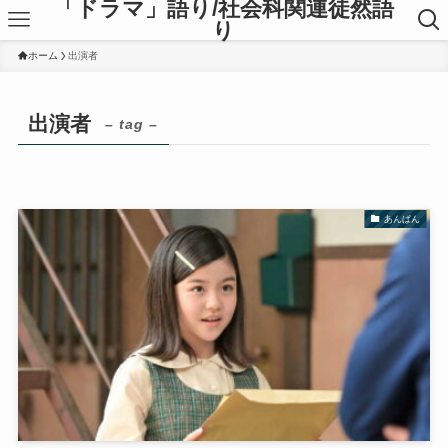
「ドラマ」語り/社会科関連徒然語
り
ホーム
出演者
出演者
– tag –
あんぱん