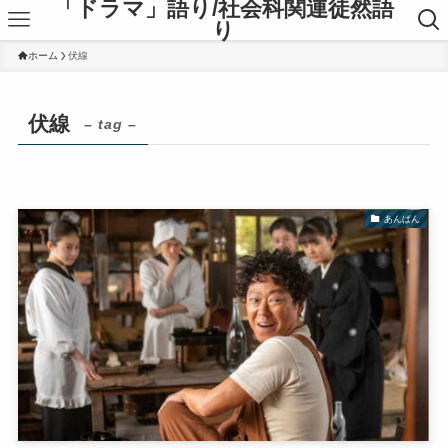
「ドラマ」語り/社会科関連徒然語
り
ホーム
伏線
伏線
– tag –
あんぱん