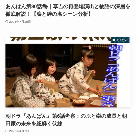
あんぱん第80話🎭｜草吉の再登場演出と物語の深層を
徹底解説！【涙と絆の名シーン分析】
2025年7月18日
あんぱん
朝ドラ『あんぱん』第6話考察：のぶと崇の成長と朝
田家の未来を紐解く伏線
2025年4月7日