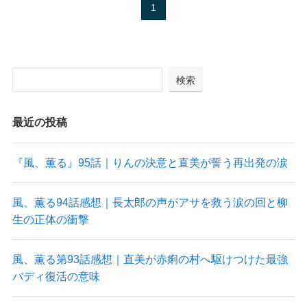
1
検索
最近の投稿
『風、薫る』95話｜りんの決意と直美が誓う再出発の涙
風、薫る94話感想｜長太郎の声がアサを救う涙の回と柳
生の正体の衝撃
風、薫る第93話感想｜直美が赤痢の村へ駆けつけた最強
バディ復活の意味