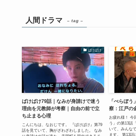
人間ドラマ
– tag –
ばけばけ
ばけばけ79話｜なみが身請けで迷う
「べらぼう
理由を元教師が考察｜自由の前で立
察：江戸の
ち止まる心理
お疲れ様！ 今
う」の第13話
こんにちは、なおじです。 『ばけばけ』第79
いて、みんな
話を見ていて、胸がざわざわしました。 なみ
ます。 第13