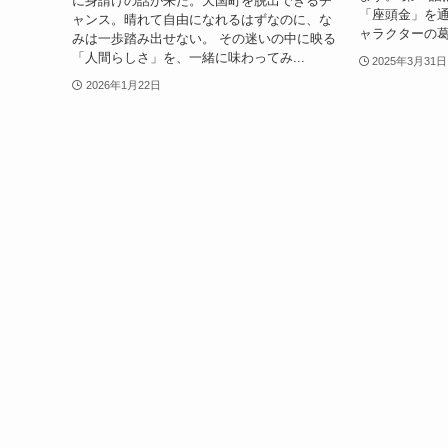
に身請けの話が来た。天国町を脱出できるチ
「座頭金」を
ャンス。晴れて自由になれるはずなのに、な
ャラクターの葛
みは一歩踏み出せない。 その迷いの中に映る
「人間らしさ」を、一緒に味わってみ...
2025年3月31日
2026年1月22日