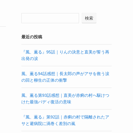
検索
最近の投稿
『風、薫る』95話｜りんの決意と直美が誓う再
出発の涙
風、薫る94話感想｜長太郎の声がアサを救う涙
の回と柳生の正体の衝撃
風、薫る第93話感想｜直美が赤痢の村へ駆けつ
けた最強バディ復活の意味
『風、薫る』第92話｜赤痢の村で隔離されたア
サと避病院に渦巻く差別の嵐