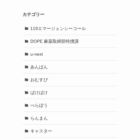
カテゴリー
119エマージェンシーコール
DOPE 麻薬取締部特捜課
u-next
あんぱん
おむすび
ばけばけ
べらぼう
らんまん
キャスター