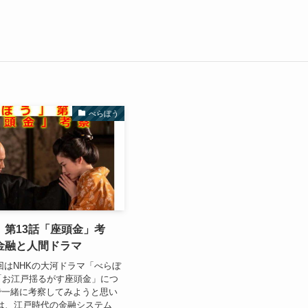
べらぼう
」第13話「座頭金」考
金融と人間ドラマ
回はNHKの大河ドラマ「べらぼ
「お江戸揺るがす座頭金」につ
で一緒に考察してみようと思い
話は、江戸時代の金融システム