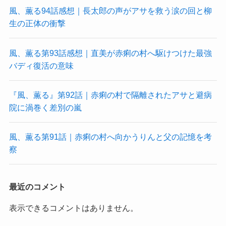
風、薫る94話感想｜長太郎の声がアサを救う涙の回と柳
生の正体の衝撃
風、薫る第93話感想｜直美が赤痢の村へ駆けつけた最強
バディ復活の意味
『風、薫る』第92話｜赤痢の村で隔離されたアサと避病
院に渦巻く差別の嵐
風、薫る第91話｜赤痢の村へ向かうりんと父の記憶を考
察
最近のコメント
表示できるコメントはありません。