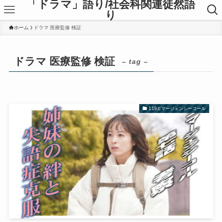
「ドラマ」語り/社会科関連徒然語
り
ホーム
ドラマ 医療監修 検証
ドラマ 医療監修 検証
– tag –
119エマージェンシーコール