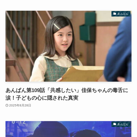
あんぱん
あんぱん第109話「共感したい」佳保ちゃんの毒舌に
涙！子どもの心に隠された真実
2025年8月28日
あんぱん