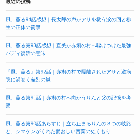
最近の投稿
風、薫る94話感想｜長太郎の声がアサを救う涙の回と柳
生の正体の衝撃
風、薫る第93話感想｜直美が赤痢の村へ駆けつけた最強
バディ復活の意味
『風、薫る』第92話｜赤痢の村で隔離されたアサと避病
院に渦巻く差別の嵐
風、薫る第91話｜赤痢の村へ向かうりんと父の記憶を考
察
風、薫る第90話あらすじ｜立ち止まるりんの３つの岐路
と、シマケンがくれた愛おしい言葉のぬくもり