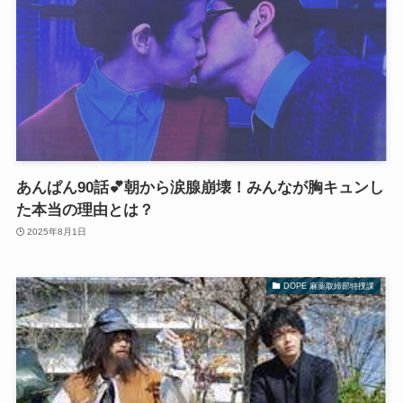
あんぱん90話💕朝から涙腺崩壊！みんなが胸キュンし
た本当の理由とは？
2025年8月1日
DOPE 麻薬取締部特捜課