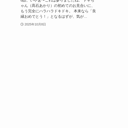
8話、いやぁ〜これは参りましたね。 トキち
ゃん（髙石あかり）の初めてのお見合いに、
もう完全にハラハラドキドキ。 本来なら「良
縁おめでとう！」となるはずが、気が...
2025年10月8日