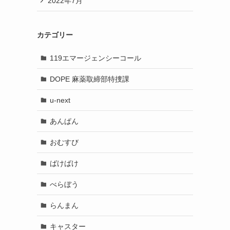
2022年7月
カテゴリー
119エマージェンシーコール
DOPE 麻薬取締部特捜課
u-next
あんぱん
おむすび
ばけばけ
べらぼう
らんまん
キャスター