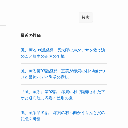
検索
最近の投稿
風、薫る94話感想｜長太郎の声がアサを救う涙
の回と柳生の正体の衝撃
風、薫る第93話感想｜直美が赤痢の村へ駆けつ
けた最強バディ復活の意味
『風、薫る』第92話｜赤痢の村で隔離されたア
サと避病院に渦巻く差別の嵐
風、薫る第91話｜赤痢の村へ向かうりんと父の
記憶を考察