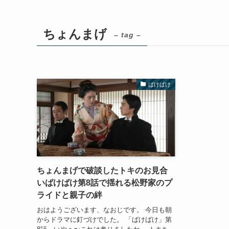
ちょんまげ
– tag –
ばけばけ
ちょんまげで破談したトキのお見合
いばけばけ第8話で揺れる松野家のプ
ライドと親子の絆
おはようございます、なおじです。 今日も朝
からドラマに釘づけでした。 「ばけばけ」第