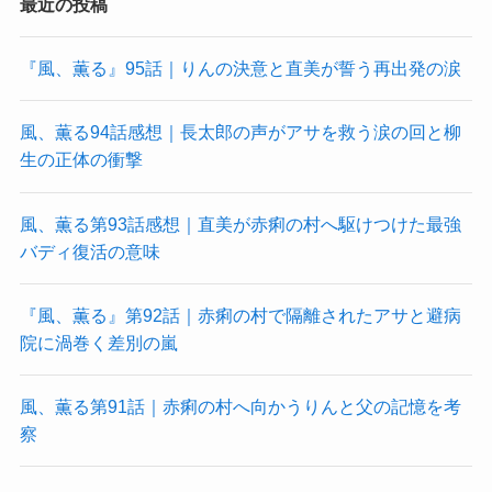
最近の投稿
『風、薫る』95話｜りんの決意と直美が誓う再出発の涙
風、薫る94話感想｜長太郎の声がアサを救う涙の回と柳
生の正体の衝撃
風、薫る第93話感想｜直美が赤痢の村へ駆けつけた最強
バディ復活の意味
『風、薫る』第92話｜赤痢の村で隔離されたアサと避病
院に渦巻く差別の嵐
風、薫る第91話｜赤痢の村へ向かうりんと父の記憶を考
察