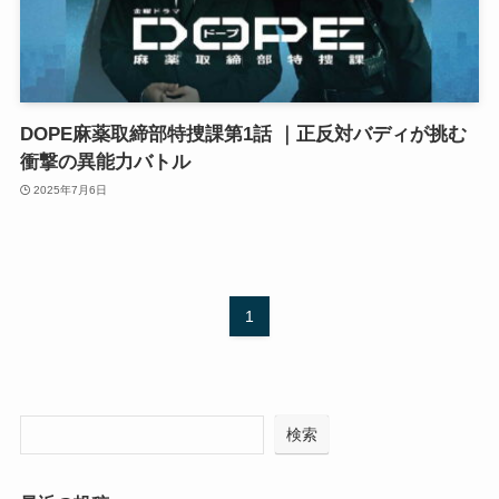
DOPE麻薬取締部特捜課第1話 ｜正反対バディが挑む
衝撃の異能力バトル
2025年7月6日
1
検索