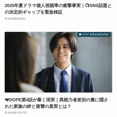
2025年夏ドラマ個人視聴率の衝撃事実｜📺SNS話題と
の決定的ギャップを緊急検証
2025年8月3日
DOPE 麻薬取締部特捜課
💔DOPE第4話が暴く現実｜異能力者差別の裏に隠さ
れた家族の絆と復讐の真実とは？
2025年7月27日