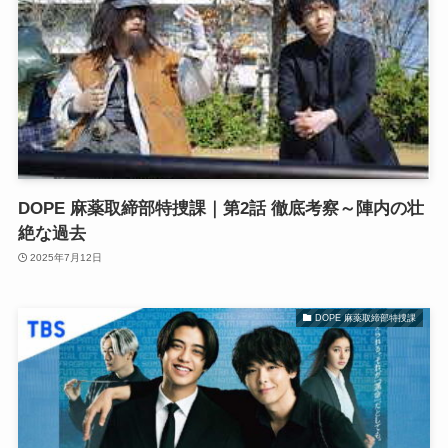
DOPE 麻薬取締部特捜課｜第2話 徹底考察～陣内の壮
絶な過去
2025年7月12日
DOPE 麻薬取締部特捜課