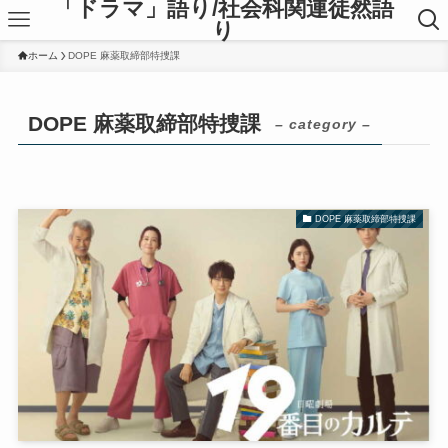
「ドラマ」語り/社会科関連徒然語
り
ホーム
DOPE 麻薬取締部特捜課
DOPE 麻薬取締部特捜課
– category –
DOPE 麻薬取締部特捜課