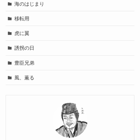
海のはじまり
移転用
虎に翼
誘拐の日
豊臣兄弟
風、薫る