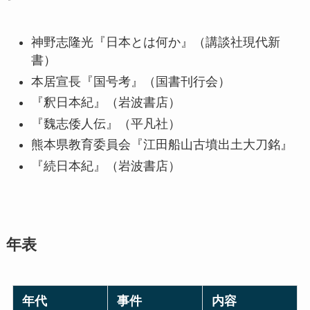
神野志隆光『日本とは何か』（講談社現代新
書）
本居宣長『国号考』（国書刊行会）
『釈日本紀』（岩波書店）
『魏志倭人伝』（平凡社）
熊本県教育委員会『江田船山古墳出土大刀銘』
『続日本紀』（岩波書店）
年表
年代
事件
内容