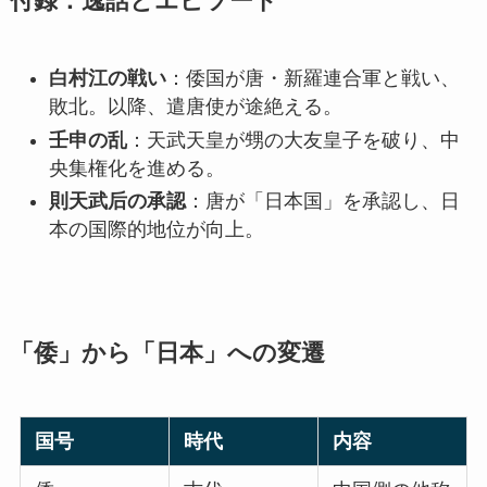
付録：逸話とエピソード
白村江の戦い
：倭国が唐・新羅連合軍と戦い、
敗北。以降、遣唐使が途絶える。
壬申の乱
：天武天皇が甥の大友皇子を破り、中
央集権化を進める。
則天武后の承認
：唐が「日本国」を承認し、日
本の国際的地位が向上。
「倭」から「日本」への変遷
国号
時代
内容