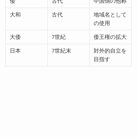
倭
古代
中国側の他称
大和
古代
地域名として
の使用
大倭
7世紀
倭王権の拡大
日本
7世紀末
対外的自立を
目指す