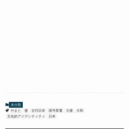
未分類
やまと
倭
古代日本
国号変遷
大倭
大和
文化的アイデンティティ
日本