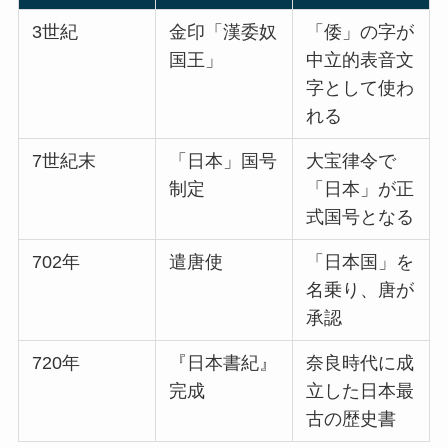
3世紀
金印「漢委奴
「倭」の字が
国王」
中立的表音文
字として使わ
れる
7世紀末
「日本」国号
大宝律令で
制定
「日本」が正
式国号となる
702年
遣唐使
「日本国」を
名乗り、唐が
承認
720年
『日本書紀』
奈良時代に成
完成
立した日本最
古の歴史書