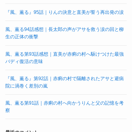
『風、薫る』95話｜りんの決意と直美が誓う再出発の涙
風、薫る94話感想｜長太郎の声がアサを救う涙の回と柳
生の正体の衝撃
風、薫る第93話感想｜直美が赤痢の村へ駆けつけた最強
バディ復活の意味
『風、薫る』第92話｜赤痢の村で隔離されたアサと避病
院に渦巻く差別の嵐
風、薫る第91話｜赤痢の村へ向かうりんと父の記憶を考
察